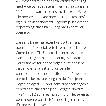
– Vi danser først en dans fra vårens forestilling
med Alice og fabelvesener i vannet. Så danser 9-
11 år en oppvarmingsdans med tittelen «Si ja».
Hip hop øvet er klare med ”Hattemakerdans”,
og til slutt viser showjazz ungdom pluss øvet en
oppvarmingsdans kalt «Bang bang», forteller
Svenneby.
Dansens Dager har etter hvert blitt en lang
tradisjon. I 1982 etablerte International Dance
Committee – ITI, Unesco, den internasjonale
Dansens Dag som en markering av all dans.
Deres ønsker for denne dagen er at dansere
verden over skal sette fokus på alle
danseformer og feire kunstformen på tvers av
alle politiske, kulturelle og etniske forskjeller.
Dagen er lagt til 29. april som er fødselsdagen til
den franske danseren Jean-Georges Noverre
(1727 – 1810) som regnes som grunnleggeren av
den moderne ballett. Nå feires dagen i mer enn
60 land verden over.