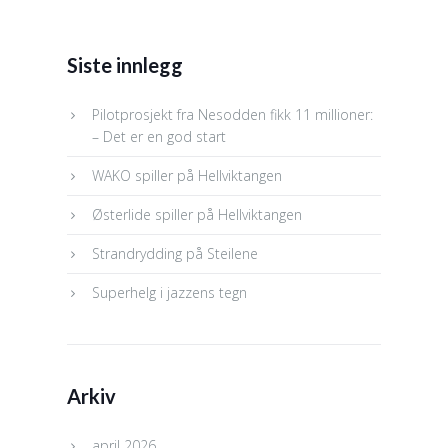
Siste innlegg
Pilotprosjekt fra Nesodden fikk 11 millioner:
– Det er en god start
WAKO spiller på Hellviktangen
Østerlide spiller på Hellviktangen
Strandrydding på Steilene
Superhelg i jazzens tegn
Arkiv
april 2026