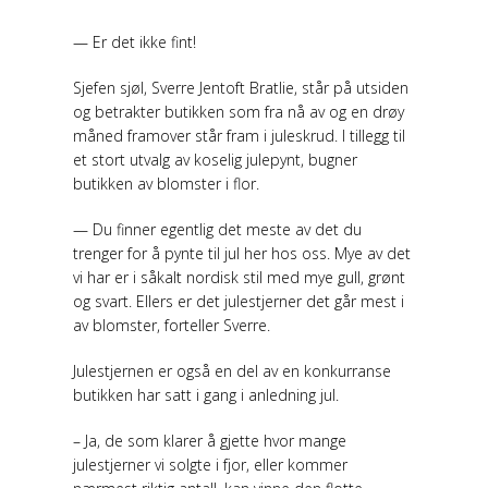
— Er det ikke fint!
Sjefen sjøl, Sverre Jentoft Bratlie, står på utsiden
og betrakter butikken som fra nå av og en drøy
måned framover står fram i juleskrud. I tillegg til
et stort utvalg av koselig julepynt, bugner
butikken av blomster i flor.
— Du finner egentlig det meste av det du
trenger for å pynte til jul her hos oss. Mye av det
vi har er i såkalt nordisk stil med mye gull, grønt
og svart. Ellers er det julestjerner det går mest i
av blomster, forteller Sverre.
Julestjernen er også en del av en konkurranse
butikken har satt i gang i anledning jul.
– Ja, de som klarer å gjette hvor mange
julestjerner vi solgte i fjor, eller kommer