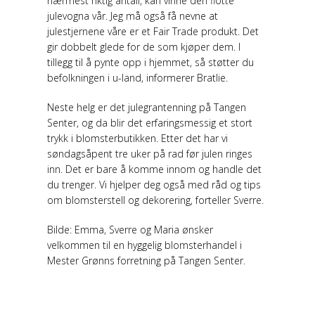
nærmest riktig antall, kan vinne den flotte
julevogna vår. Jeg må også få nevne at
julestjernene våre er et Fair Trade produkt. Det
gir dobbelt glede for de som kjøper dem. I
tillegg til å pynte opp i hjemmet, så støtter du
befolkningen i u-land, informerer Bratlie.
Neste helg er det julegrantenning på Tangen
Senter, og da blir det erfaringsmessig et stort
trykk i blomsterbutikken. Etter det har vi
søndagsåpent tre uker på rad før julen ringes
inn. Det er bare å komme innom og handle det
du trenger. Vi hjelper deg også med råd og tips
om blomsterstell og dekorering, forteller Sverre.
Bilde: Emma, Sverre og Maria ønsker
velkommen til en hyggelig blomsterhandel i
Mester Grønns forretning på Tangen Senter.