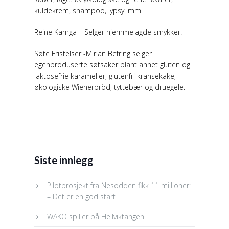
kuldekrem, shampoo, lypsyl mm.
Reine Kamga – Selger hjemmelagde smykker.
Søte Fristelser -Mirian Befring selger
egenproduserte søtsaker blant annet gluten og
laktosefrie karameller, glutenfri kransekake,
økologiske Wienerbröd, tyttebær og druegele.
Siste innlegg
Pilotprosjekt fra Nesodden fikk 11 millioner:
– Det er en god start
WAKO spiller på Hellviktangen