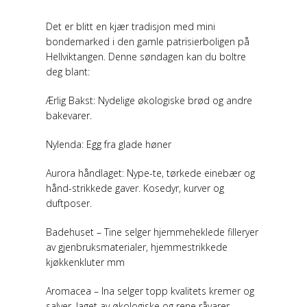
Det er blitt en kjær tradisjon med mini
bondemarked i den gamle patrisierboligen på
Hellviktangen. Denne søndagen kan du boltre
deg blant:
Ærlig Bakst: Nydelige økologiske brød og andre
bakevarer.
Nylenda: Egg fra glade høner
Aurora håndlaget: Nype-te, tørkede einebær og
hånd-strikkede gaver. Kosedyr, kurver og
duftposer.
Badehuset – Tine selger hjemmeheklede filleryer
av gjenbruksmaterialer, hjemmestrikkede
kjøkkenkluter mm
Aromacea – Ina selger topp kvalitets kremer og
salver, laget av økologiske og rene råvarer,