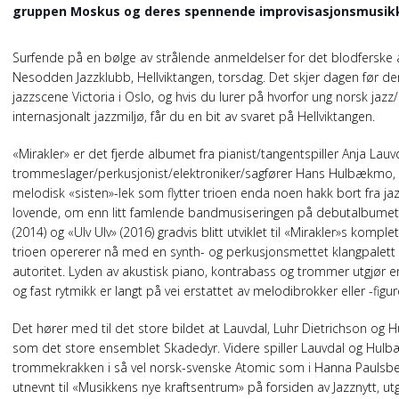
gruppen Moskus og deres spennende improvisasjonsmusik
Surfende på en bølge av strålende anmeldelser for det blodfersk
Nesodden Jazzklubb, Hellviktangen, torsdag. Det skjer dagen før de
jazzscene Victoria i Oslo, og hvis du lurer på hvorfor ung norsk jaz
internasjonalt jazzmiljø, får du en bit av svaret på Hellviktangen.
«Mirakler» er det fjerde albumet fra pianist/tangentspiller Anja Lauv
trommeslager/perkusjonist/elektroniker/sagfører Hans Hulbækmo, o
melodisk «sisten»-lek som flytter trioen enda noen hakk bort fra jaz
lovende, om enn litt famlende bandmusiseringen på debutalbumet «
(2014) og «Ulv Ulv» (2016) gradvis blitt utviklet til «Mirakler»s kompl
trioen opererer nå med en synth- og perkusjonsmettet klangpalett 
autoritet. Lyden av akustisk piano, kontrabass og trommer utgjør en
og fast rytmikk er langt på vei erstattet av melodibrokker eller -figu
Det hører med til det store bildet at Lauvdal, Luhr Dietrichson o
som det store ensemblet Skadedyr. Videre spiller Lauvdal og Hu
trommekrakken i så vel norsk-svenske Atomic som i Hanna Paulsber
utnevnt til «Musikkens nye kraftsentrum» på forsiden av Jazznytt,