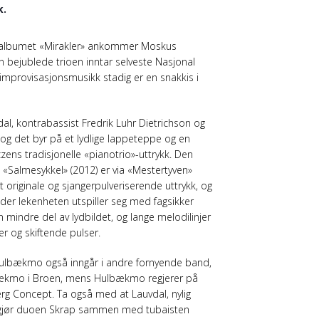
k.
e albumet «Mirakler» ankommer Moskus
n bejublede trioen inntar selveste Nasjonal
z/improvisasjonsmusikk stadig er en snakkis i
dal, kontrabassist Fredrik Luhr Dietrichson og
g det byr på et lydlige lappeteppe og en
zens tradisjonelle «pianotrio»-uttrykk. Den
Salmesykkel» (2012) er via «Mestertyven»
ett originale og sjangerpulveriserende uttrykk, og
der lekenheten utspiller seg med fagsikker
 mindre del av lydbildet, og lange melodilinjer
rer og skiftende pulser.
g Hulbækmo også inngår i andre fornyende band,
lbækmo i Broen, mens Hulbækmo regjerer på
g Concept. Ta også med at Lauvdal, nylig
 utgjør duoen Skrap sammen med tubaisten