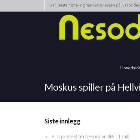
Den beste møte- og markedsplassen på Nesodde
Hovedsid
Moskus spiller på Hell
Siste innlegg
Pilotprosjekt fra Nesodden fikk 11 mill