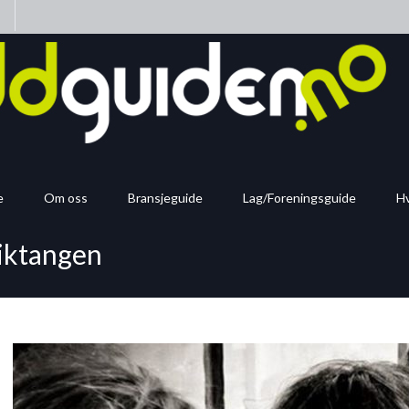
n
e
Om oss
Bransjeguide
Lag/Foreningsguide
Hv
viktangen