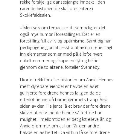
rekke forskjellige dansesjangre innbakt i den
rørende historien de skal presentere i
Skoklefaldsalen.
– Men selv om temaet er litt vemodig, er det
også mye humør i forestillingen. Det er en
forestilling full av liv og optimisme. Samtidig har
pedagogene gjort litt ekstra ut av numrene. Lagt
inn elementer som er med på å løfte hvert
enkelt nummer og skape en flyt og helhet
gjennom de to aktene, forteller Svenneby.
I korte trekk forteller historien om Annie. Hennes
mest dyrebare eiendel er halvdelen av et
gullhjerte foreldrene hennes la igjen da de
etterlot henne på barnehjemmets trapp. Ved
siden av den lille jenta lå et brev der foreldrene
skriver at de vil hente henne så fort de har
mulighet. I mellomtiden er det gått elleve år, og
Annie drømmer om at hun får den andre
halvdelen av hjertet. Da vil hun få se foreldrene