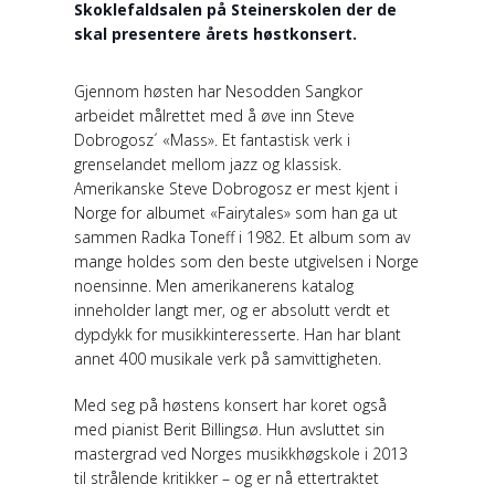
Skoklefaldsalen på Steinerskolen der de
skal presentere årets høstkonsert.
Gjennom høsten har Nesodden Sangkor
arbeidet målrettet med å øve inn Steve
Dobrogosz´ «Mass». Et fantastisk verk i
grenselandet mellom jazz og klassisk.
Amerikanske Steve Dobrogosz er mest kjent i
Norge for albumet «Fairytales» som han ga ut
sammen Radka Toneff i 1982. Et album som av
mange holdes som den beste utgivelsen i Norge
noensinne. Men amerikanerens katalog
inneholder langt mer, og er absolutt verdt et
dypdykk for musikkinteresserte. Han har blant
annet 400 musikale verk på samvittigheten.
Med seg på høstens konsert har koret også
med pianist Berit Billingsø. Hun avsluttet sin
mastergrad ved Norges musikkhøgskole i 2013
til strålende kritikker – og er nå ettertraktet