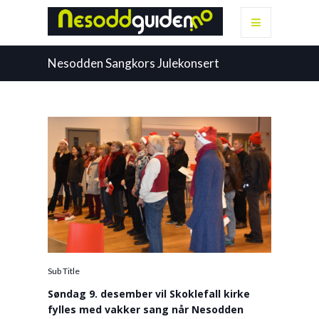
Nesodden Sangkors Julekonsert
Sub Title
Søndag 9. desember vil Skoklefall kirke
fylles med vakker sang når Nesodden