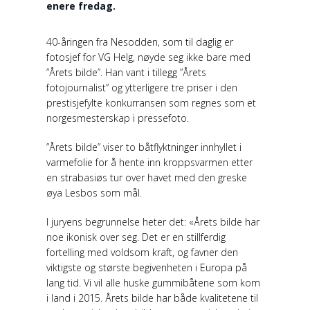
enere fredag.
40-åringen fra Nesodden, som til daglig er
fotosjef for VG Helg, nøyde seg ikke bare med
”Årets bilde”. Han vant i tillegg ”Årets
fotojournalist” og ytterligere tre priser i den
prestisjefylte konkurransen som regnes som et
norgesmesterskap i pressefoto.
”Årets bilde” viser to båtflyktninger innhyllet i
varmefolie for å hente inn kroppsvarmen etter
en strabasiøs tur over havet med den greske
øya Lesbos som mål.
I juryens begrunnelse heter det: «Årets bilde har
noe ikonisk over seg. Det er en stillferdig
fortelling med voldsom kraft, og favner den
viktigste og største begivenheten i Europa på
lang tid. Vi vil alle huske gummibåtene som kom
i land i 2015. Årets bilde har både kvalitetene til