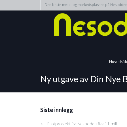
Den beste møte- og markedsplassen på Nesodde
Hovedsid
Ny utgave av Din Nye B
Siste innlegg
Pilotprosjekt fra Nesodden fikk 11 mill