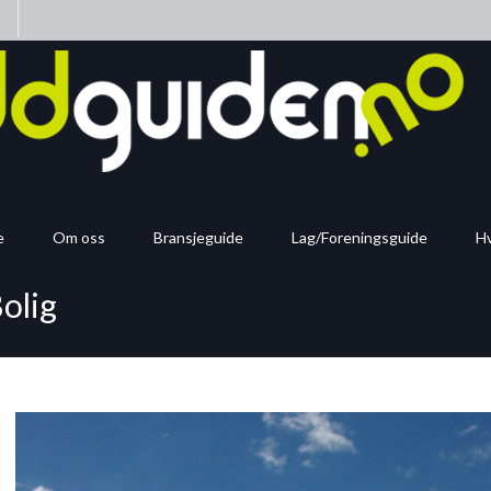
n
e
Om oss
Bransjeguide
Lag/Foreningsguide
Hv
olig