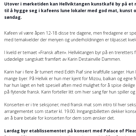
Utover i mørketiden kan Hellviktangen kunstkafé by på et
til å hygge seg i kafeens lune lokaler med god mat, kunst
søndag.
Kafeen vil være åpen 12-18 disse tre dagene, men fredagene er spes
med temakvelder der menyen og underholdningen er tilpasset kve
I kveld er temaet «Fransk aften». Hellviktangen byr på en treretter
udødelige sangskatt framført av Karin Destainville Dammen.
Karin har i flere år turnert med Edith Piaf sine kraftfulle sanger. H
mange byer. På Hellvik er hun mer kjent for Mizou, balkan og egne
har hun laget en helt spesiell aften med mulighet for å spise deilige f
på flytende fransk. Karin forteller litt om hver sang før hun spiller og f
Konserten er i tre seksjoner; med fransk mat som intro til hver seks
arrangementet som starter kl. 19.00. Inngangsbilletten dekker konse
an å bare betale for konserten for dem som ønsker det.
Lørdag byr etablissementet på konsert med Palace of Plea