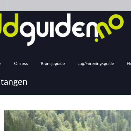
n
e
Om oss
Bransjeguide
Lag/Foreningsguide
Hv
ktangen