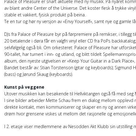
Palace of Pleasure er snart aktuelle med ny musikk. På nyåret komm
av blant andre Center of the Universe. Det koster flesk å trykke vinyl
stable et vakkert, fysisk produkt på beina.
Te en tur og hør ny versjon av «Envy Yourself», samt nye og gamle lå
DJs fra Palace of Pleasure byr på førpremiere på remikser, i tillegg t
20 betalende i døra får en valgfri vinyl eller CD fra PoPs backkatalo
selvfølgelig også bli. Om orkesteret: Palace of Pleasure har utforske
90-tallet, har turnert i inn- og utland, og blitt tildelt Spellemannspr
album, den nyeste utgivelsen er «Keep Your Guitar in a Dark Place»,
Bandet består av: Stian Torstenson (gitar og keyboards); Sigmund Hol
(bass) og Jørund Skaug (keyboards).
Kunst på veggene
Utover musikken kan besøkende til Hellviktangen også få med seg Me
I sine bilder arbeider Mette Schau frem en dialog mellom opplevd nat
direkte kontakt, men kommuniserer og skaper en ny og annen virke
drøm hvor grensene viskes ut mellom det rasjonelle og emosjonell
I 2. etasje viser medlemmene av Nesodden Akt Klubb sin utstilling