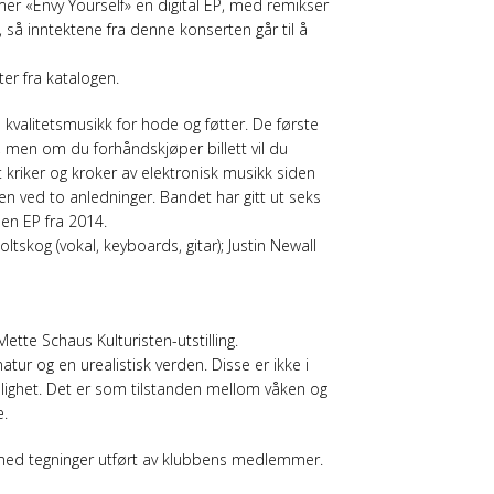
er «Envy Yourself» en digital EP, med remikser
, så inntektene fra denne konserten går til å
ter fra katalogen.
il kvalitetsmusikk for hode og føtter. De første
g, men om du forhåndskjøper billett vil du
t kriker og kroker av elektronisk musikk siden
isen ved to anledninger. Bandet har gitt ut seks
 en EP fra 2014.
tskog (vokal, keyboards, gitar); Justin Newall
tte Schaus Kulturisten-utstilling.
ur og en urealistisk verden. Disse er ikke i
lighet. Det er som tilstanden mellom våken og
e.
 med tegninger utført av klubbens medlemmer.