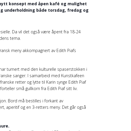
 nytt konsept med åpen kafé og mulighet
 og underholdning både torsdag, fredag og
ielle. Da vil det også være åpent fra 18-24
ldens tema.
s fransk meny akkompagnert av Edith Piafs
un har turnert med den kulturelle spaserstokken i
 franske sanger. I samarbeid med Kunstkafeen
ranske retter og lytte til Karin synge Edith Piaf
orteller små gullkorn fra Edith Piaf sitt liv.
jon. Bord må bestilles i forkant av
rt, aperitif og en 3-retters meny. Det går også
sure.