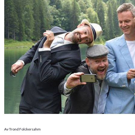
Av Trond Folckersahm