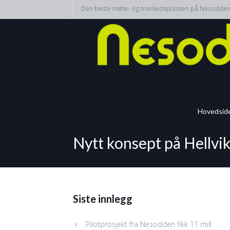
Den beste møte- og markedsplassen på Nesodde
Hovedsid
Nytt konsept på Hellvi
Siste innlegg
Pilotprosjekt fra Nesodden fikk 11 mill