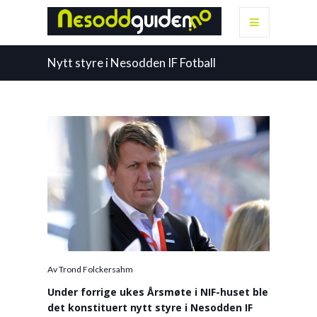
Nytt styre i Nesodden IF Fotball
Av Trond Folckersahm
Under forrige ukes Årsmøte i NIF-huset ble
det konstituert nytt styre i Nesodden IF