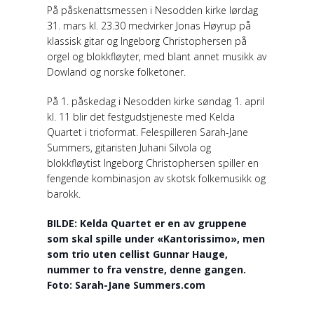
På påskenattsmessen i Nesodden kirke lørdag
31. mars kl. 23.30 medvirker Jonas Høyrup på
klassisk gitar og Ingeborg Christophersen på
orgel og blokkfløyter, med blant annet musikk av
Dowland og norske folketoner.
På 1. påskedag i Nesodden kirke søndag 1. april
kl. 11 blir det festgudstjeneste med Kelda
Quartet i trioformat. Felespilleren Sarah-Jane
Summers, gitaristen Juhani Silvola og
blokkfløytist Ingeborg Christophersen spiller en
fengende kombinasjon av skotsk folkemusikk og
barokk.
BILDE: Kelda Quartet er en av gruppene
som skal spille under «Kantorissimo», men
som trio uten cellist Gunnar Hauge,
nummer to fra venstre, denne gangen.
Foto: Sarah-Jane Summers.com