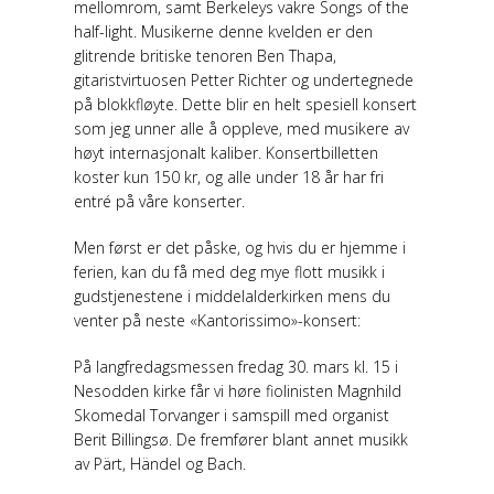
mellomrom, samt Berkeleys vakre Songs of the
half-light. Musikerne denne kvelden er den
glitrende britiske tenoren Ben Thapa,
gitaristvirtuosen Petter Richter og undertegnede
på blokkfløyte. Dette blir en helt spesiell konsert
som jeg unner alle å oppleve, med musikere av
høyt internasjonalt kaliber. Konsertbilletten
koster kun 150 kr, og alle under 18 år har fri
entré på våre konserter.
Men først er det påske, og hvis du er hjemme i
ferien, kan du få med deg mye flott musikk i
gudstjenestene i middelalderkirken mens du
venter på neste «Kantorissimo»-konsert:
På langfredagsmessen fredag 30. mars kl. 15 i
Nesodden kirke får vi høre fiolinisten Magnhild
Skomedal Torvanger i samspill med organist
Berit Billingsø. De fremfører blant annet musikk
av Pärt, Händel og Bach.