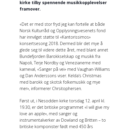
kirke tilby spennende musikkopplevelser
framover.
«Det er med stor fryd jeg kan fortelle at både
Norsk Kulturråd og Opplysningsvesenets fond
har innvilget støtte til «Kantorissimos»
konsertsesong 2018. Dermed blir det mye å
glede seg til videre dette året, med blant annet
Bundefjorden Barokkselskap og musikk fra
Napoli, Terje Nordby og Venezianerne med
karneval, «Sanger på vei» med Vaughan-Williams
og Dan Anderssons viser. Kelda’s Christmas
med barokk og skotsk folkemusikk og mye
mer», informerer Chrsitophersen.
Først ut, i Nesodden kirke torsdag 12. april kl.
19.30, er det britiske programmet «I will give my
love an apple», med sanger og
instrumentalverker av Dowland og Britten – to
britiske komponister født med 450 års