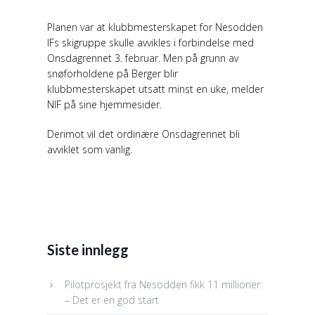
Planen var at klubbmesterskapet for Nesodden
IFs skigruppe skulle avvikles i forbindelse med
Onsdagrennet 3. februar. Men på grunn av
snøforholdene på Berger blir
klubbmesterskapet utsatt minst en uke, melder
NIF på sine hjemmesider.
Derimot vil det ordinære Onsdagrennet bli
avviklet som vanlig.
Siste innlegg
Pilotprosjekt fra Nesodden fikk 11 millioner:
– Det er en god start