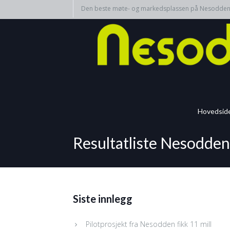
Den beste møte- og markedsplassen på Nesodde
Hovedsid
Resultatliste Nesodden
Siste innlegg
Pilotprosjekt fra Nesodden fikk 11 mill