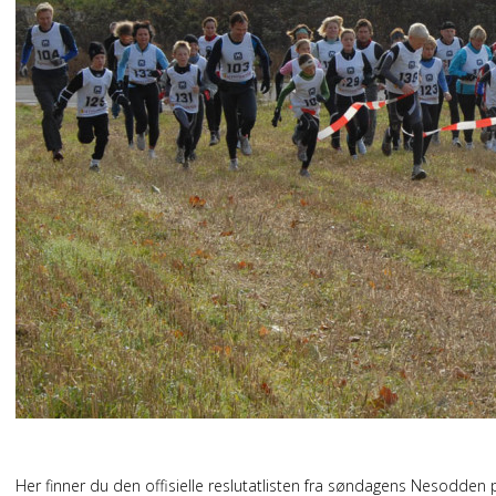
Her finner du den offisielle reslutatlisten fra søndagens Nesodden 