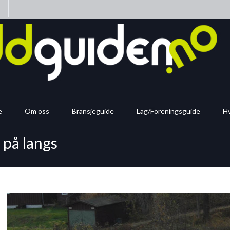
n
e
Om oss
Bransjeguide
Lag/Foreningsguide
Hv
 på langs