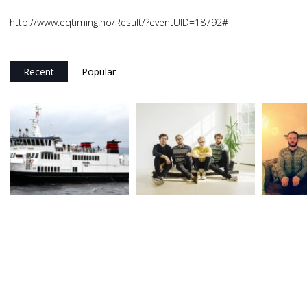
http://www.eqtiming.no/Result/?eventUID=18792#
Recent
Popular