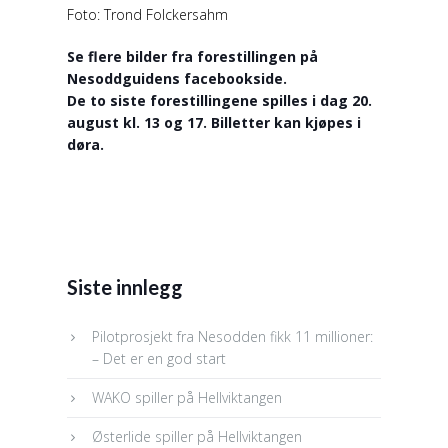
Foto: Trond Folckersahm
Se flere bilder fra forestillingen på
Nesoddguidens facebookside.
De to siste forestillingene spilles i dag 20.
august kl. 13 og 17. Billetter kan kjøpes i
døra.
Siste innlegg
Pilotprosjekt fra Nesodden fikk 11 millioner:
– Det er en god start
WAKO spiller på Hellviktangen
Østerlide spiller på Hellviktangen