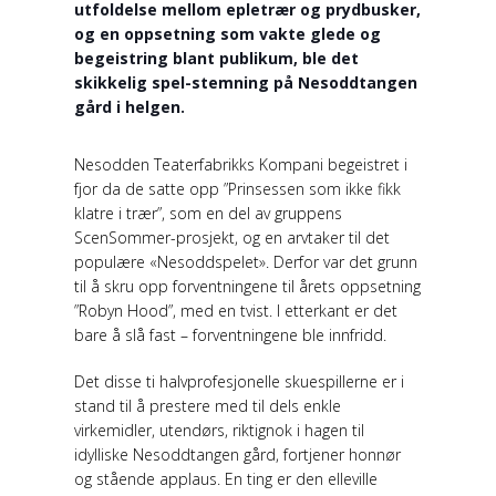
utfoldelse mellom epletrær og prydbusker,
og en oppsetning som vakte glede og
begeistring blant publikum, ble det
skikkelig spel-stemning på Nesoddtangen
gård i helgen.
Nesodden Teaterfabrikks Kompani begeistret i
fjor da de satte opp ”Prinsessen som ikke fikk
klatre i trær”, som en del av gruppens
ScenSommer-prosjekt, og en arvtaker til det
populære «Nesoddspelet». Derfor var det grunn
til å skru opp forventningene til årets oppsetning
”Robyn Hood”, med en tvist. I etterkant er det
bare å slå fast – forventningene ble innfridd.
Det disse ti halvprofesjonelle skuespillerne er i
stand til å prestere med til dels enkle
virkemidler, utendørs, riktignok i hagen til
idylliske Nesoddtangen gård, fortjener honnør
og stående applaus. En ting er den elleville