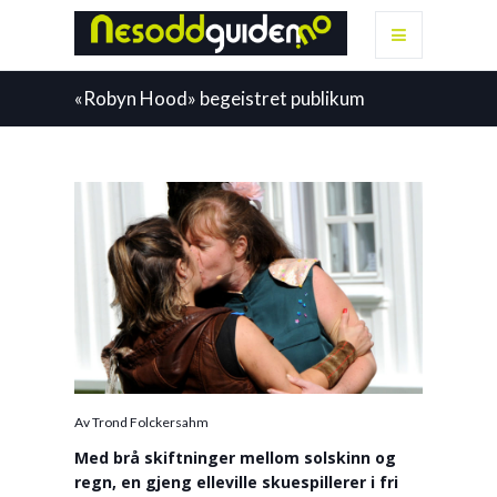
«Robyn Hood» begeistret publikum
Av Trond Folckersahm
Med brå skiftninger mellom solskinn og
regn, en gjeng elleville skuespillerer i fri