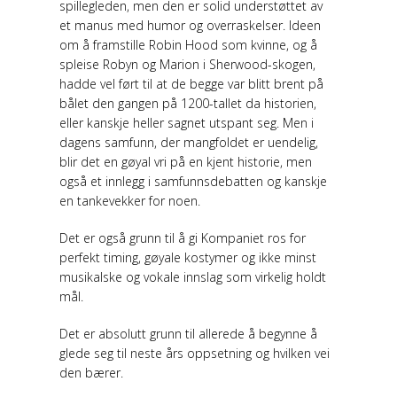
spillegleden, men den er solid understøttet av
et manus med humor og overraskelser. Ideen
om å framstille Robin Hood som kvinne, og å
spleise Robyn og Marion i Sherwood-skogen,
hadde vel ført til at de begge var blitt brent på
bålet den gangen på 1200-tallet da historien,
eller kanskje heller sagnet utspant seg. Men i
dagens samfunn, der mangfoldet er uendelig,
blir det en gøyal vri på en kjent historie, men
også et innlegg i samfunnsdebatten og kanskje
en tankevekker for noen.
Det er også grunn til å gi Kompaniet ros for
perfekt timing, gøyale kostymer og ikke minst
musikalske og vokale innslag som virkelig holdt
mål.
Det er absolutt grunn til allerede å begynne å
glede seg til neste års oppsetning og hvilken vei
den bærer.