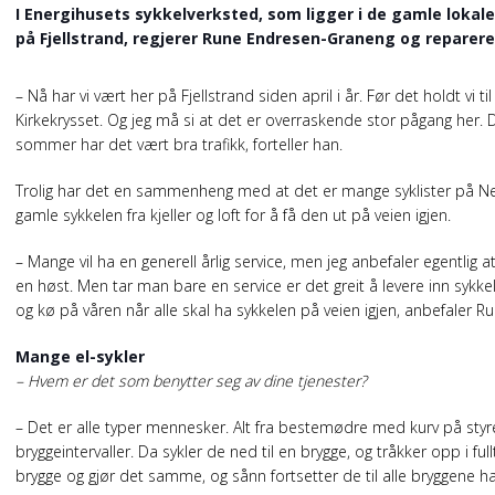
I Energihusets sykkelverksted, som ligger i de gamle lokal
på Fjellstrand, regjerer Rune Endresen-Graneng og reparere
– Nå har vi vært her på Fjellstrand siden april i år. Før det holdt vi t
Kirkekrysset. Og jeg må si at det er overraskende stor pågang her. D
sommer har det vært bra trafikk, forteller han.
Trolig har det en sammenheng med at det er mange syklister på N
gamle sykkelen fra kjeller og loft for å få den ut på veien igjen.
– Mange vil ha en generell årlig service, men jeg anbefaler egentlig 
en høst. Men tar man bare en service er det greit å levere inn sykk
og kø på våren når alle skal ha sykkelen på veien igjen, anbefaler Ru
Mange el-sykler
– Hvem er det som benytter seg av dine tjenester?
– Det er alle typer mennesker. Alt fra bestemødre med kurv på styre
bryggeintervaller. Da sykler de ned til en brygge, og tråkker opp i ful
brygge og gjør det samme, og sånn fortsetter de til alle bryggene har