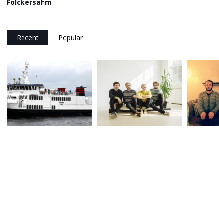
Folckersahm
Recent
Popular