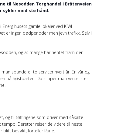
ene til Nesodden Torghandel i Bråtenveien
r sykler med stø hånd.
il i Energihusets gamle lokaler ved KIWI
et er ingen dødperioder men jevn trafikk. Selv i
esodden, og at mange har hentet fram den
at man spanderer to servicer hvert år. En vår og
elen på høstparten. Da slipper man ventelister
ne.
t, og til tøffingene som driver med såkalte
lt tempo. Deretter reiser de videre til neste
 blitt besøkt, forteller Rune.