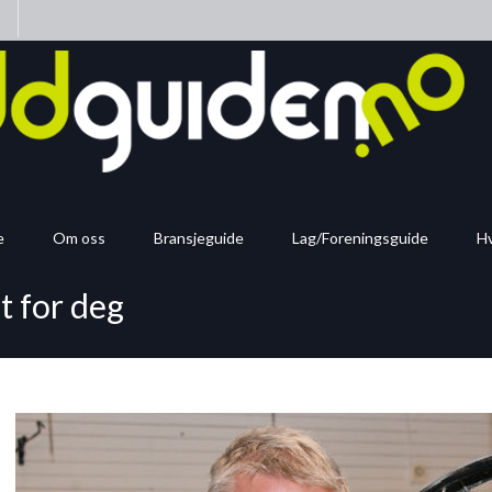
n
e
Om oss
Bransjeguide
Lag/Foreningsguide
Hv
t for deg