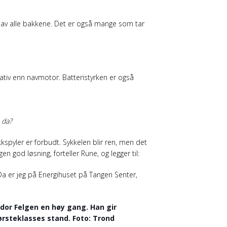
 av alle bakkene. Det er også mange som tar
ativ enn navmotor. Batteristyrken er også
e da?
spyler er forbudt. Sykkelen blir ren, men det
en god løsning, forteller Rune, og legger til:
 Da er jeg på Energihuset på Tangen Senter,
dor Felgen en høy gang. Han gir
førsteklasses stand. Foto: Trond