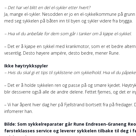
– Det har vel blitt en del el-sykler etter hvert?
Ja, mange el-sykler. Nesodden er jo en el-sykkelkommune på grunn
med seg sykkelen på båten inn til byen og sykler videre fra brygga.
– Hva vil du anbefale for dem som går i tanker om å kjøpe el-sykkel.
– Det er å kjøpe en sykkel med krankmotor, som er et bedre altern
vesentlig. Desto høyere ampére, desto bedre, mener Rune.
Ikke høytrykkspyler
– Hvis du skal gi et tips til syklistene om sykkelhold. Hva vil du påpek
– Det er å holde sykkelen ren og passe på og smøre kjedet. Høytrykk
blir dessverre også alle de andre delene. Fettet fjernes, og det er ing
– Vi har åpent hver dag her på Fjellstrand bortsett fra på fredager.
infomerer han.
Bilde: Som sykkelreparatør går Rune Endresen-Graneng Reo
førsteklasses service og leverer sykkelen tilbake til deg i 