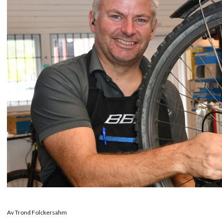
Av Trond Folckersahm