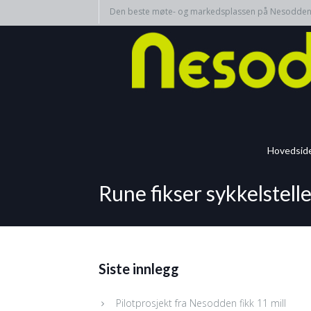
Den beste møte- og markedsplassen på Nesodde
Hovedsid
Rune fikser sykkelstelle
Siste innlegg
Pilotprosjekt fra Nesodden fikk 11 mill