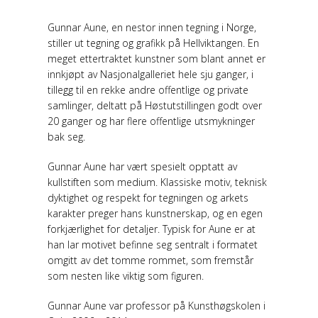
Gunnar Aune, en nestor innen tegning i Norge,
stiller ut tegning og grafikk på Hellviktangen. En
meget ettertraktet kunstner som blant annet er
innkjøpt av Nasjonalgalleriet hele sju ganger, i
tillegg til en rekke andre offentlige og private
samlinger, deltatt på Høstutstillingen godt over
20 ganger og har flere offentlige utsmykninger
bak seg.
Gunnar Aune har vært spesielt opptatt av
kullstiften som medium. Klassiske motiv, teknisk
dyktighet og respekt for tegningen og arkets
karakter preger hans kunstnerskap, og en egen
forkjærlighet for detaljer. Typisk for Aune er at
han lar motivet befinne seg sentralt i formatet
omgitt av det tomme rommet, som fremstår
som nesten like viktig som figuren.
Gunnar Aune var professor på Kunsthøgskolen i