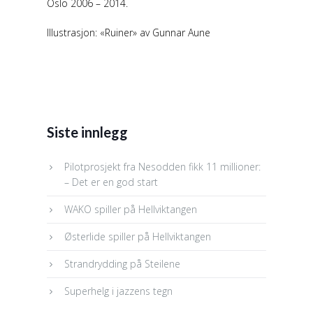
Oslo 2006 – 2014.
Illustrasjon: «Ruiner» av Gunnar Aune
Siste innlegg
Pilotprosjekt fra Nesodden fikk 11 millioner:
– Det er en god start
WAKO spiller på Hellviktangen
Østerlide spiller på Hellviktangen
Strandrydding på Steilene
Superhelg i jazzens tegn