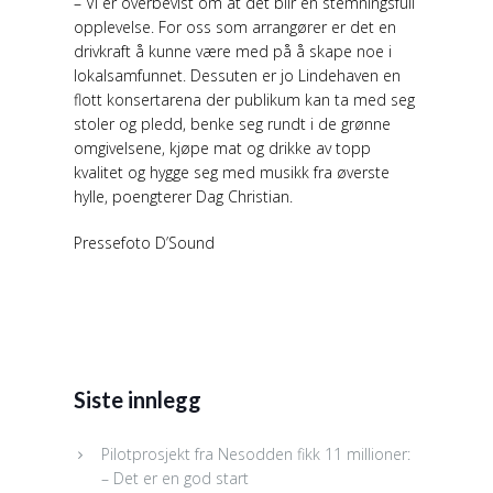
– Vi er overbevist om at det blir en stemningsfull
opplevelse. For oss som arrangører er det en
drivkraft å kunne være med på å skape noe i
lokalsamfunnet. Dessuten er jo Lindehaven en
flott konsertarena der publikum kan ta med seg
stoler og pledd, benke seg rundt i de grønne
omgivelsene, kjøpe mat og drikke av topp
kvalitet og hygge seg med musikk fra øverste
hylle, poengterer Dag Christian.
Pressefoto D’Sound
Siste innlegg
Pilotprosjekt fra Nesodden fikk 11 millioner:
– Det er en god start