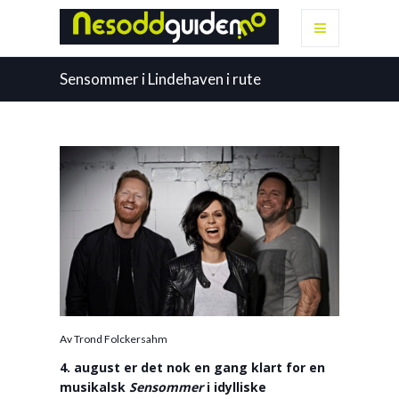
Sensommer i Lindehaven i rute
Av Trond Folckersahm
4. august er det nok en gang klart for en
musikalsk
Sensommer
i idylliske