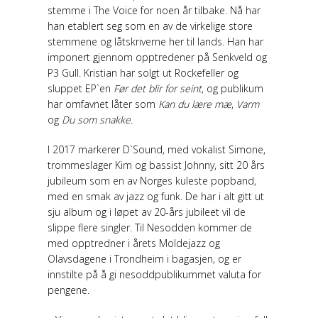
stemme i The Voice for noen år tilbake. Nå har
han etablert seg som en av de virkelige store
stemmene og låtskriverne her til lands. Han har
imponert gjennom opptredener på Senkveld og
P3 Gull. Kristian har solgt ut Rockefeller og
sluppet EP`en
Før det blir for seint
, og publikum
har omfavnet låter som
Kan du lære mæ
,
Varm
og
Du som snakke.
I 2017 markerer D`Sound, med vokalist Simone,
trommeslager Kim og bassist Johnny, sitt 20 års
jubileum som en av Norges kuleste popband,
med en smak av jazz og funk. De har i alt gitt ut
sju album og i løpet av 20-års jubileet vil de
slippe flere singler. Til Nesodden kommer de
med opptredner i årets Moldejazz og
Olavsdagene i Trondheim i bagasjen, og er
innstilte på å gi nesoddpublikummet valuta for
pengene.