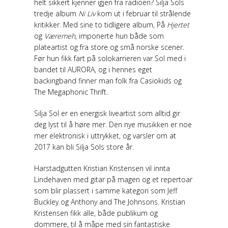
helt sikkert kjenner igjen fra radioen? Silja Sols
tredje album
Ni Liv
kom ut i februar til strålende
kritikker. Med sine to tidligere album, På
Hjertet
og
Væremeh
, imponerte hun både som
plateartist og fra store og små norske scener.
Før hun fikk fart på solokarrieren var Sol med i
bandet til AURORA, og i hennes eget
backingband finner man folk fra Casiokids og
The Megaphonic Thrift.
Silja Sol er en energisk liveartist som alltid gir
deg lyst til å høre mer. Den nye musikken er noe
mer elektronisk i uttrykket, og varsler om at
2017 kan bli Silja Sols store år.
Harstadgutten Kristian Kristensen vil innta
Lindehaven med gitar på magen og et repertoar
som blir plassert i samme kategori som Jeff
Buckley og Anthony and The Johnsons. Kristian
Kristensen fikk alle, både publikum og
dommere, til å måpe med sin fantastiske