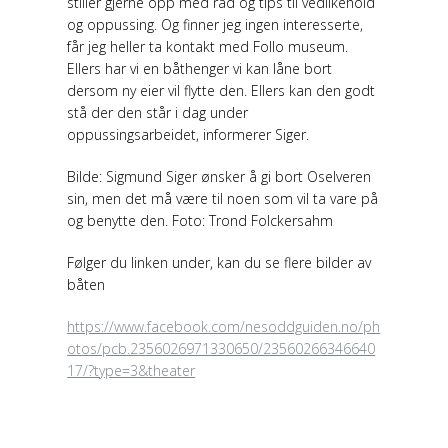
stiller gjerne opp med råd og tips til vedlikehold
og oppussing. Og finner jeg ingen interesserte,
får jeg heller ta kontakt med Follo museum.
Ellers har vi en båthenger vi kan låne bort
dersom ny eier vil flytte den. Ellers kan den godt
stå der den står i dag under
oppussingsarbeidet, informerer Siger.
Bilde: Sigmund Siger ønsker å gi bort Oselveren
sin, men det må være til noen som vil ta vare på
og benytte den. Foto: Trond Folckersahm
Følger du linken under, kan du se flere bilder av
båten
https://www.facebook.com/nesoddguiden.no/ph
otos/pcb.2356026971330650/23560266346640
17/?type=3&theater