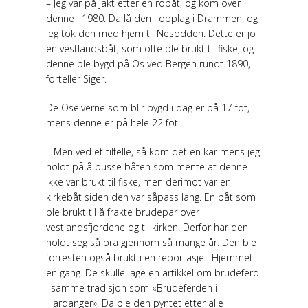
– Jeg var på jakt etter en robåt, og kom over
denne i 1980. Da lå den i opplag i Drammen, og
jeg tok den med hjem til Nesodden. Dette er jo
en vestlandsbåt, som ofte ble brukt til fiske, og
denne ble bygd på Os ved Bergen rundt 1890,
forteller Siger.
De Oselverne som blir bygd i dag er på 17 fot,
mens denne er på hele 22 fot.
– Men ved et tilfelle, så kom det en kar mens jeg
holdt på å pusse båten som mente at denne
ikke var brukt til fiske, men derimot var en
kirkebåt siden den var såpass lang. En båt som
ble brukt til å frakte brudepar over
vestlandsfjordene og til kirken. Derfor har den
holdt seg så bra gjennom så mange år. Den ble
forresten også brukt i en reportasje i Hjemmet
en gang. De skulle lage en artikkel om brudeferd
i samme tradisjon som «Brudeferden i
Hardanger». Da ble den pyntet etter alle