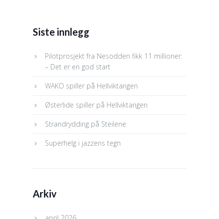
Siste innlegg
Pilotprosjekt fra Nesodden fikk 11 millioner:
– Det er en god start
WAKO spiller på Hellviktangen
Østerlide spiller på Hellviktangen
Strandrydding på Steilene
Superhelg i jazzens tegn
Arkiv
april 2026