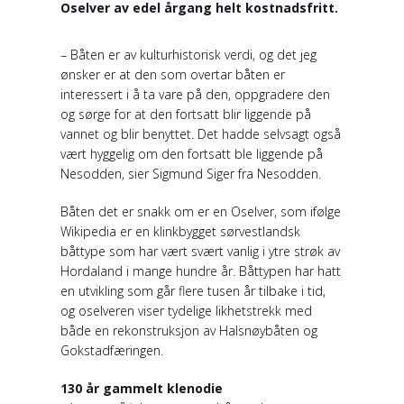
Oselver av edel årgang helt kostnadsfritt.
– Båten er av kulturhistorisk verdi, og det jeg
ønsker er at den som overtar båten er
interessert i å ta vare på den, oppgradere den
og sørge for at den fortsatt blir liggende på
vannet og blir benyttet. Det hadde selvsagt også
vært hyggelig om den fortsatt ble liggende på
Nesodden, sier Sigmund Siger fra Nesodden.
Båten det er snakk om er en Oselver, som ifølge
Wikipedia er en klinkbygget sørvestlandsk
båttype som har vært svært vanlig i ytre strøk av
Hordaland i mange hundre år. Båttypen har hatt
en utvikling som går flere tusen år tilbake i tid,
og oselveren viser tydelige likhetstrekk med
både en rekonstruksjon av Halsnøybåten og
Gokstadfæringen.
130 år gammelt klenodie