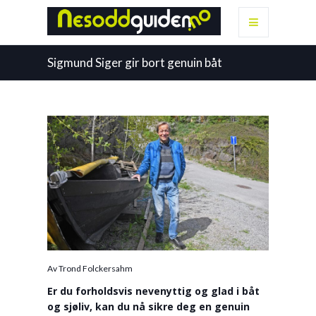
Sigmund Siger gir bort genuin båt
Av Trond Folckersahm
Er du forholdsvis nevenyttig og glad i båt
og sjøliv, kan du nå sikre deg en genuin