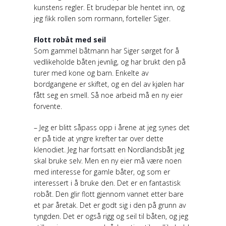
kunstens regler. Et brudepar ble hentet inn, og
jeg fikk rollen som rormann, forteller Siger.
Flott robåt med seil
Som gammel båtmann har Siger sørget for å
vedlikeholde båten jevnlig, og har brukt den på
turer med kone og barn. Enkelte av
bordgangene er skiftet, og en del av kjølen har
fått seg en smell. Så noe arbeid må en ny eier
forvente.
– Jeg er blitt såpass opp i årene at jeg synes det
er på tide at yngre krefter tar over dette
klenodiet. Jeg har fortsatt en Nordlandsbåt jeg
skal bruke selv. Men en ny eier må være noen
med interesse for gamle båter, og som er
interessert i å bruke den. Det er en fantastisk
robåt. Den glir flott gjennom vannet etter bare
et par åretak. Det er godt sig i den på grunn av
tyngden. Det er også rigg og seil til båten, og jeg