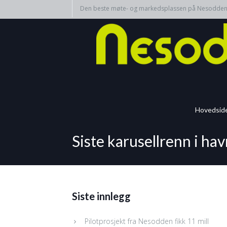
Den beste møte- og markedsplassen på Nesodde
Hovedsid
Siste karusellrenn i ha
Siste innlegg
Pilotprosjekt fra Nesodden fikk 11 mill