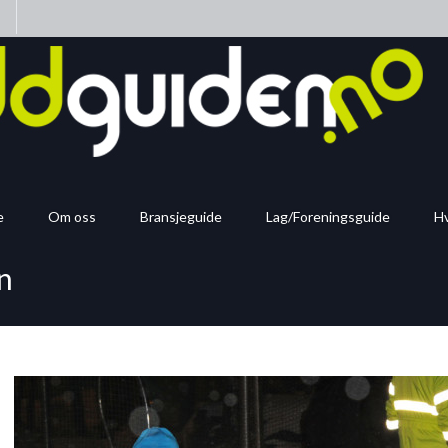
n
e
Om oss
Bransjeguide
Lag/Foreningsguide
Hv
vn