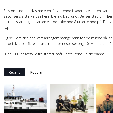
Selv om snøen tidvis har vært fraværende i løpet av vinteren, var 
sesongens siste karusellrenn ble avviklet rundt Berger stadion. N
stilte til start, og innsatsen var det ikke noe å utsette noe på. Det va
topp.
Og selv om det har vært arrangert mange renn for de minste så lang
at det ikke blir flere karusellrenn før neste sesong. De var klare til 
Bilde: Full innsatsvilje fra start til mål. Foto: Trond Folckersahm
Recent
Popular