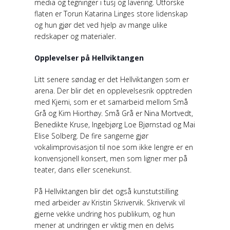
media og tegninger i tusj og lavering. Utforske
flaten er Torun Katarina Linges store lidenskap
og hun gjør det ved hjelp av mange ulike
redskaper og materialer.
Opplevelser på Hellviktangen
Litt senere søndag er det Hellviktangen som er
arena. Der blir det en opplevelsesrik opptreden
med Kjemi, som er et samarbeid mellom Små
Grå og Kim Hiorthøy. Små Grå er Nina Mortvedt,
Benedikte Kruse, Ingebjørg Loe Bjørnstad og Mai
Elise Solberg. De fire sangerne gjør
vokalimprovisasjon til noe som ikke lengre er en
konvensjonell konsert, men som ligner mer på
teater, dans eller scenekunst.
På Hellviktangen blir det også kunstutstilling
med arbeider av Kristin Skrivervik. Skrivervik vil
gjerne vekke undring hos publikum, og hun
mener at undringen er viktig men en delvis