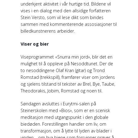
underkjent aktivitet i vår hurtige tid. Bildene vil
vises i en dialog med den allsidige forfatteren
Stein Versto, som vil lese dikt som bindes
sammen med kommenterende assosiasjoner til
billedkunstnerens arbeider.
Viser og bier
Viseprogrammet «Snurra min jord», blir det en
mulighet til å oppleve på Nesoddtunet. Der de
to nesoddingene Olaf Kran (gitar) og Trond
Romstad (trekkspill), framfører viser om jordens
og sjelens tilstand til tekster av Brel, Bye, Taube,
Theodorakis, Jobim, Romstad og noen til.
Søndagen avsluttes i Eurytmi-salen på
Steinerskolen med «Bios», som er en scenisk
meditasjon med utgangspunkt i den globale
biedøden. Forestillingen handler om liv, om
transformasjon, om å lytte til lyden av blader i
vinden – om hva biene som forsvinner prøver å