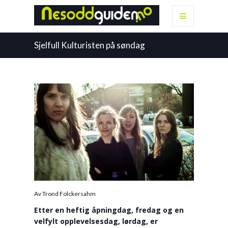
Sjelfull Kulturisten på søndag
Av Trond Folckersahm
Etter en heftig åpningdag, fredag og en
velfylt opplevelsesdag, lørdag, er