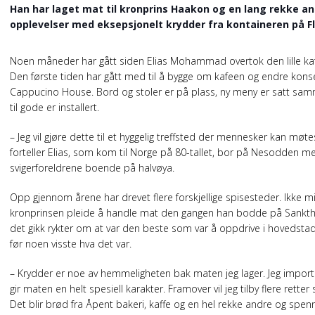
Han har laget mat til kronprins Haakon og en lang rekke and
opplevelser med eksepsjonelt krydder fra kontaineren på F
Noen måneder har gått siden Elias Mohammad overtok den lille kaf
Den første tiden har gått med til å bygge om kafeen og endre konse
Cappucino House. Bord og stoler er på plass, ny meny er satt sa
til gode er installert.
– Jeg vil gjøre dette til et hyggelig treffsted der mennesker kan møte
forteller Elias, som kom til Norge på 80-tallet, bor på Nesodden 
svigerforeldrene boende på halvøya.
Opp gjennom årene har drevet flere forskjellige spisesteder. Ikke m
kronprinsen pleide å handle mat den gangen han bodde på Sanktha
det gikk rykter om at var den beste som var å oppdrive i hovedsta
før noen visste hva det var.
– Krydder er noe av hemmeligheten bak maten jeg lager. Jeg importer
gir maten en helt spesiell karakter. Framover vil jeg tilby flere ret
Det blir brød fra Åpent bakeri, kaffe og en hel rekke andre og spenn