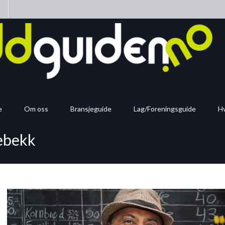
n
e
Om oss
Bransjeguide
Lag/Foreningsguide
Hv
kebekk