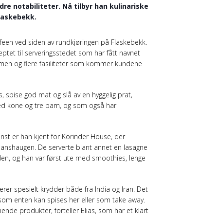
re notabiliteter. Nå tilbyr han kulinariske
laskebekk.
een ved siden av rundkjøringen på Flaskebekk.
ptet til serveringsstedet som har fått navnet
mmen og flere fasiliteter som kommer kundene
s, spise god mat og slå av en hyggelig prat,
med kone og tre barn, og som også har
inst er han kjent for Korinder House, der
nshaugen. De serverte blant annet en lasagne
den, og han var først ute med smoothies, lenge
er spesielt krydder både fra India og Iran. Det
ter som enten kan spises her eller som take away.
ende produkter, forteller Elias, som har et klart