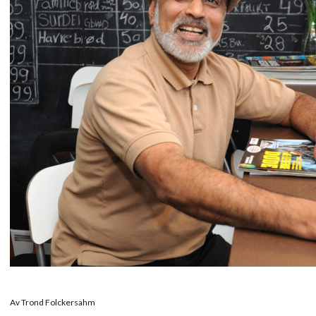
Av Trond Folckersahm