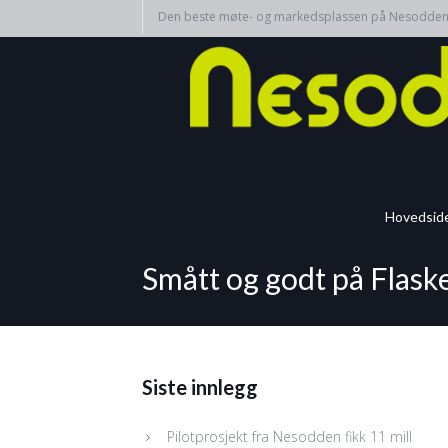
Den beste møte- og markedsplassen på Nesodde
Hovedsid
Smått og godt på Flas
Siste innlegg
Pilotprosjekt fra Nesodden fikk 11 mill