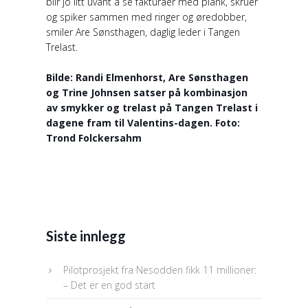
blir jo litt uvant å se fakturaer med plank, skruer
og spiker sammen med ringer og øredobber,
smiler Are Sønsthagen, daglig leder i Tangen
Trelast.
Bilde: Randi Elmenhorst, Are Sønsthagen
og Trine Johnsen satser på kombinasjon
av smykker og trelast på Tangen Trelast i
dagene fram til Valentins-dagen. Foto:
Trond Folckersahm
Siste innlegg
Pilotprosjekt fra Nesodden fikk 11 millioner:
– Det er en god start