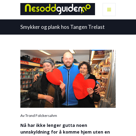
Smykker og plank hos Tangen Trelast
Av Trond Folckersahm
Nå har ikke lenger gutta noen
unnskyldning for å komme hjem uten en