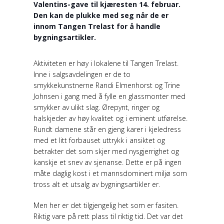
Valentins-gave til kjæresten 14. februar.
Den kan de plukke med seg når de er
innom Tangen Trelast for å handle
bygningsartikler.
Aktiviteten er høy i lokalene til Tangen Trelast.
Inne i salgsavdelingen er de to
smykkekunstnerne Randi Elmenhorst og Trine
Johnsen i gang med å fylle en glassmonter med
smykker av ulikt slag. Ørepynt, ringer og
halskjeder av høy kvalitet og i eminent utførelse.
Rundt damene står en gjeng karer i kjeledress
med et litt forbauset uttrykk i ansiktet og
betrakter det som skjer med nysgjerrighet og
kanskje et snev av sjenanse. Dette er på ingen
måte daglig kost i et mannsdominert miljø som
tross alt et utsalg av bygningsartikler er.
Men her er det tilgjengelig het som er fasiten.
Riktig vare på rett plass til riktig tid. Det var det