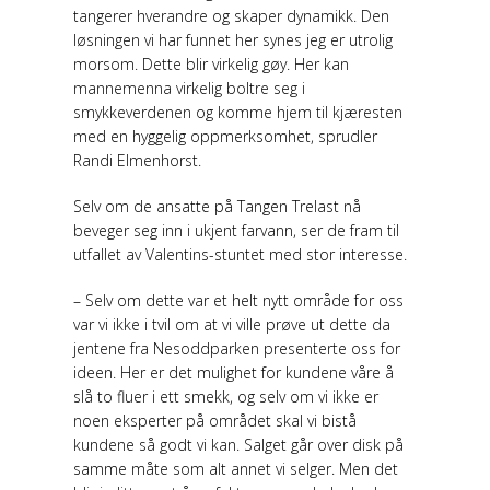
tangerer hverandre og skaper dynamikk. Den
løsningen vi har funnet her synes jeg er utrolig
morsom. Dette blir virkelig gøy. Her kan
mannemenna virkelig boltre seg i
smykkeverdenen og komme hjem til kjæresten
med en hyggelig oppmerksomhet, sprudler
Randi Elmenhorst.
Selv om de ansatte på Tangen Trelast nå
beveger seg inn i ukjent farvann, ser de fram til
utfallet av Valentins-stuntet med stor interesse.
– Selv om dette var et helt nytt område for oss
var vi ikke i tvil om at vi ville prøve ut dette da
jentene fra Nesoddparken presenterte oss for
ideen. Her er det mulighet for kundene våre å
slå to fluer i ett smekk, og selv om vi ikke er
noen eksperter på området skal vi bistå
kundene så godt vi kan. Salget går over disk på
samme måte som alt annet vi selger. Men det