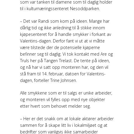
som var tanken til damene som til daglig holder
til i kulturnæringssenteret Nesoddparken.
– Det var Randi som kom på ideen. Mange har
dårlig tid og ikke anledning til å stikke innom
kjøpesenteret for å handle smykker i forkant av
Valentins-dagen. Derfor fant vi ut at vi måtte
være tilstede der de potensielle kjøperne
befinner seg til daglig. Vi tok kontakt med Are og
Truls her på Tangen Trelast. De tente på ideen,
og nå har vi satt opp monteren har, og den vil
stå fram til 14. februar, datoen for Valentins-
dagen, forteller Trine Johnsen.
Alle smykkene som er til salgs er unike arbeider,
og monteren vil fylles opp med nye objekter
etter hvert som behovet melder seg.
– Her er det snakk om at lokale aktører arbeider
sammen for å skape litt liv i lokalmiljøet og at
bedrifter som vanligvis ikke samarbeider