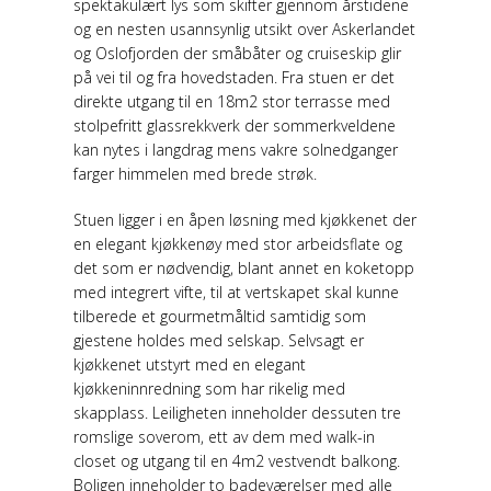
spektakulært lys som skifter gjennom årstidene
og en nesten usannsynlig utsikt over Askerlandet
og Oslofjorden der småbåter og cruiseskip glir
på vei til og fra hovedstaden. Fra stuen er det
direkte utgang til en 18m2 stor terrasse med
stolpefritt glassrekkverk der sommerkveldene
kan nytes i langdrag mens vakre solnedganger
farger himmelen med brede strøk.
Stuen ligger i en åpen løsning med kjøkkenet der
en elegant kjøkkenøy med stor arbeidsflate og
det som er nødvendig, blant annet en koketopp
med integrert vifte, til at vertskapet skal kunne
tilberede et gourmetmåltid samtidig som
gjestene holdes med selskap. Selvsagt er
kjøkkenet utstyrt med en elegant
kjøkkeninnredning som har rikelig med
skapplass. Leiligheten inneholder dessuten tre
romslige soverom, ett av dem med walk-in
closet og utgang til en 4m2 vestvendt balkong.
Boligen inneholder to badeværelser med alle