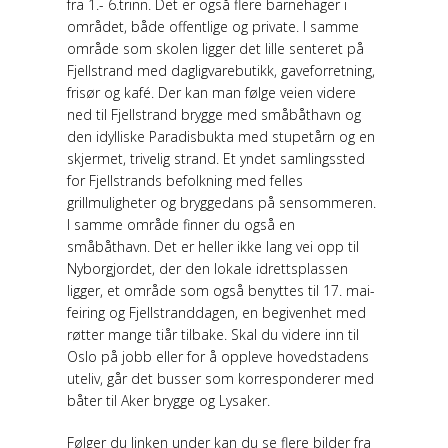
fra 1.- 6.trinn. Det er også flere barnehager i
området, både offentlige og private. I samme
område som skolen ligger det lille senteret på
Fjellstrand med dagligvarebutikk, gaveforretning,
frisør og kafé. Der kan man følge veien videre
ned til Fjellstrand brygge med småbåthavn og
den idylliske Paradisbukta med stupetårn og en
skjermet, trivelig strand. Et yndet samlingssted
for Fjellstrands befolkning med felles
grillmuligheter og bryggedans på sensommeren.
I samme område finner du også en
småbåthavn. Det er heller ikke lang vei opp til
Nyborgjordet, der den lokale idrettsplassen
ligger, et område som også benyttes til 17. mai-
feiring og Fjellstranddagen, en begivenhet med
røtter mange tiår tilbake. Skal du videre inn til
Oslo på jobb eller for å oppleve hovedstadens
uteliv, går det busser som korresponderer med
båter til Aker brygge og Lysaker.
Følger du linken under kan du se flere bilder fra