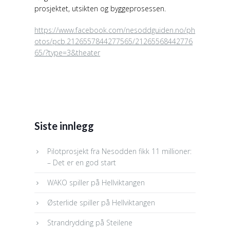
prosjektet, utsikten og byggeprosessen.
https://www.facebook.com/nesoddguiden.no/ph
otos/pcb.2126557844277565/21265568442776
65/?type=3&theater
Siste innlegg
Pilotprosjekt fra Nesodden fikk 11 millioner:
– Det er en god start
WAKO spiller på Hellviktangen
Østerlide spiller på Hellviktangen
Strandrydding på Steilene