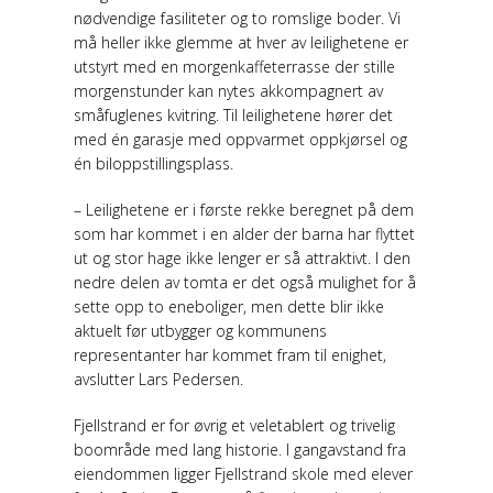
nødvendige fasiliteter og to romslige boder. Vi
må heller ikke glemme at hver av leilighetene er
utstyrt med en morgenkaffeterrasse der stille
morgenstunder kan nytes akkompagnert av
småfuglenes kvitring. Til leilighetene hører det
med én garasje med oppvarmet oppkjørsel og
én biloppstillingsplass.
– Leilighetene er i første rekke beregnet på dem
som har kommet i en alder der barna har flyttet
ut og stor hage ikke lenger er så attraktivt. I den
nedre delen av tomta er det også mulighet for å
sette opp to eneboliger, men dette blir ikke
aktuelt før utbygger og kommunens
representanter har kommet fram til enighet,
avslutter Lars Pedersen.
Fjellstrand er for øvrig et veletablert og trivelig
boområde med lang historie. I gangavstand fra
eiendommen ligger Fjellstrand skole med elever