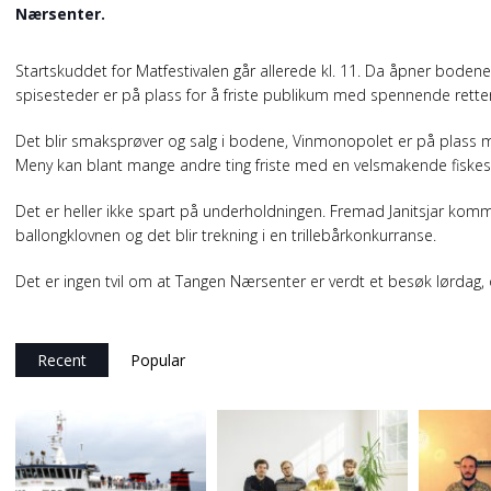
Nærsenter.
Startskuddet for Matfestivalen går allerede kl. 11. Da åpner bodene
spisesteder er på plass for å friste publikum med spennende rett
Det blir smaksprøver og salg i bodene, Vinmonopolet er på plass med 
Meny kan blant mange andre ting friste med en velsmakende fiske
Det er heller ikke spart på underholdningen. Fremad Janitsjar kommer
ballongklovnen og det blir trekning i en trillebårkonkurranse.
Det er ingen tvil om at Tangen Nærsenter er verdt et besøk lørdag, og
Recent
Popular