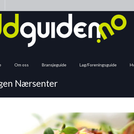
n
e
Om oss
Bransjeguide
Lag/Foreningsguide
Hv
ngen Nærsenter