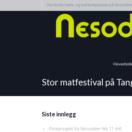
Den beste møte- og markedsplassen på Nesodde
Hovedsid
Stor matfestival på Ta
Siste innlegg
Pilotprosjekt fra Nesodden fikk 11 mill