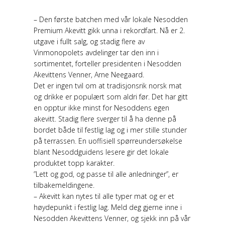
– Den første batchen med vår lokale Nesodden
Premium Akevitt gikk unna i rekordfart. Nå er 2.
utgave i fullt salg, og stadig flere av
Vinmonopolets avdelinger tar den inn i
sortimentet, forteller presidenten i Nesodden
Akevittens Venner, Arne Neegaard.
Det er ingen tvil om at tradisjonsrik norsk mat
og drikke er populært som aldri før. Det har gitt
en opptur ikke minst for Nesoddens egen
akevitt. Stadig flere sverger til å ha denne på
bordet både til festlig lag og i mer stille stunder
på terrassen. En uoffisiell spørreundersøkelse
blant Nesoddguidens lesere gir det lokale
produktet topp karakter.
”Lett og god, og passe til alle anledninger”, er
tilbakemeldingene.
– Akevitt kan nytes til alle typer mat og er et
høydepunkt i festlig lag. Meld deg gjerne inne i
Nesodden Akevittens Venner, og sjekk inn på vår