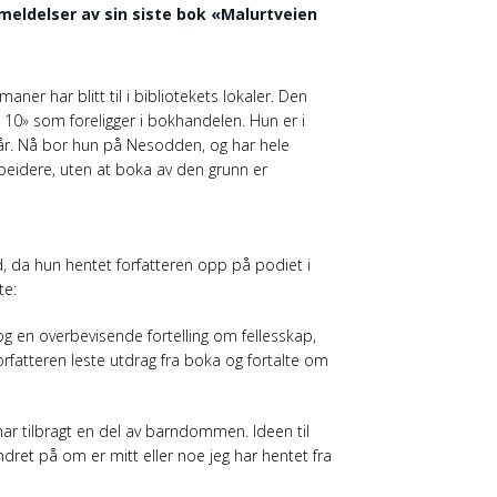
meldelser av sin siste bok «Malurtveien
er har blitt til i bibliotekets lokaler. Den
 10» som foreligger i bokhandelen. Hun er i
e år. Nå bor hun på Nesodden, og har hele
rbeidere, uten at boka av den grunn er
d, da hun hentet forfatteren opp på podiet i
te:
g en overbevisende fortelling om fellesskap,
forfatteren leste utdrag fra boka og fortalte om
 har tilbragt en del av barndommen. Ideen til
dret på om er mitt eller noe jeg har hentet fra