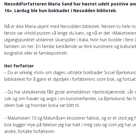
Nesoddforfatteren Maria Sand har høstet udelt positive an
10». Lørdag ble hun bokbadet i Nesodden bibliotek.
Nå er ikke Maria ukjent med Nesodden bibliotek. Nesten to hele roman
første var «Hold pusten så lenge du kan», og nå er det «Malurtveien
utgangspunktet utdannet skuespiller i Italia, hvor hun bodde i fler
familien sin her. En familie bestående av flere kunstnere og kultura
biografisk eller et familieportrett.
Hot forfatter
– Du er virkelig «hot» om dagen, uttrykte bokbader Sissel Bjerkelun
biblioteket for å gjøre et dypdykk i forfatterens siste bok, og fortsat
– Du har utelukkende fått gode anmeldelser. Hjerteskjærende, sår o
svik og om fravær og angst i en kunstnerfamilie, sa Bjerkelund, før 
ideen bak og hvordan boka var blitt til.
– Malurtveien 10 og Malurtåsen eksisterer faktisk, og er et sted jeg
bok bygger mye på følelser jeg har hatt i meg selv og som jeg har un
andre, fortalte forfatteren.