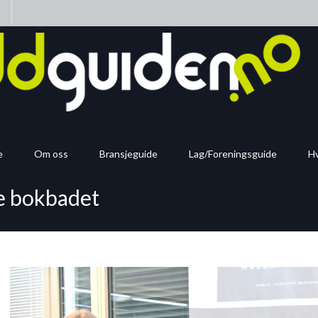
n
e
Om oss
Bransjeguide
Lag/Foreningsguide
Hv
le bokbadet