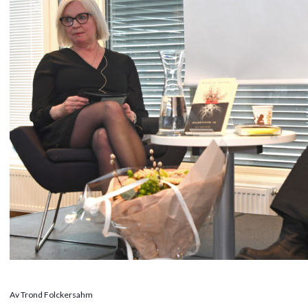
Av Trond Folckersahm