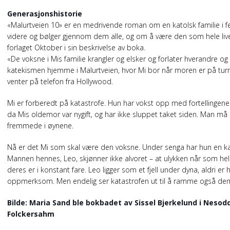
Generasjonshistorie
«Malurtveien 10» er en medrivende roman om en katolsk familie i
videre og bølger gjennom dem alle, og om å være den som hele livet
forlaget Oktober i sin beskrivelse av boka.
«De voksne i Mis familie krangler og elsker og forlater hverandre og 
katekismen hjemme i Malurtveien, hvor Mi bor når moren er på turné.
venter på telefon fra Hollywood.
Mi er forberedt på katastrofe. Hun har vokst opp med fortellingene 
da Mis oldemor var nygift, og har ikke sluppet taket siden. Man må p
fremmede i øynene.
Nå er det Mi som skal være den voksne. Under senga har hun en ka
Mannen hennes, Leo, skjønner ikke alvoret – at ulykken når som he
deres er i konstant fare. Leo ligger som et fjell under dyna, aldri er 
oppmerksom. Men endelig ser katastrofen ut til å ramme også de
Bilde: Maria Sand ble bokbadet av Sissel Bjerkelund i Nesodd
Folckersahm