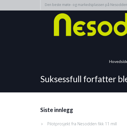
Den beste møte- og markedsplassen på Nesodde
Hovedsid
Suksessfull forfatter b
Siste innlegg
Pilotprosjekt fra Nesodden fikk 11 mill