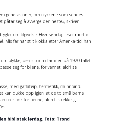
 fem generasjoner, om ulykkene som sendes
 påtar seg å avverge den neste», skriver
trygler om tilgivelse. Hver søndag leser morfar
 Mis far har stilt klokka etter Amerika-tid, han
om ulykke, den slo inn i familien på 1920-tallet
asse seg for bilene, for vannet, aldri se
sse, med gaffateip, hermetikk, munnbind.
lst kan dukke opp igjen, at de to små barna
han nær nok for henne, aldri tilstrekkelig
m».
en bibliotek lørdag. Foto: Trond