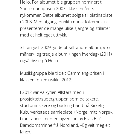
Heilo. For albumet ble gruppen nominert til
Spellemannprisen 2007 i klassen årets
nykommer. Dette albumet solgte til platinaplate
i 2008. Med utgangspunkt i norsk folkemusikk
presenterer de mange ulike sjangre og stilarter
med et helt eget uttrykk.
31. august 2009 ga de ut sitt andre album, «To
måner», og tredje album «Ingen hverdag» (2011),
også disse på Heilo.
Musikkgruppa ble tildelt Gammleng-prisen i
klassen folkemusikk i 2012.
I 2012 var Valkyrien Allstars med i
prosjektet/supergruppen som deltakere,
studiomusikere og backing band på Kirkelig
Kulturverksteds samleplate «Norge, mitt Norge»,
blant annet med en nyversjon av Elias Blix’
Barndomsminne frå Nordland, «Eg veit meg eit
land».