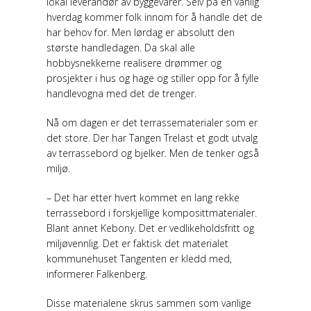
lokal leverandør av byggevarer. Selv på en vanlig
hverdag kommer folk innom for å handle det de
har behov for. Men lørdag er absolutt den
største handledagen. Da skal alle
hobbysnekkerne realisere drømmer og
prosjekter i hus og hage og stiller opp for å fylle
handlevogna med det de trenger.
Nå om dagen er det terrassematerialer som er
det store. Der har Tangen Trelast et godt utvalg
av terrassebord og bjelker. Men de tenker også
miljø.
– Det har etter hvert kommet en lang rekke
terrassebord i forskjellige komposittmaterialer.
Blant annet Kebony. Det er vedlikeholdsfritt og
miljøvennlig. Det er faktisk det materialet
kommunehuset Tangenten er kledd med,
informerer Falkenberg.
Disse materialene skrus sammen som vanlige