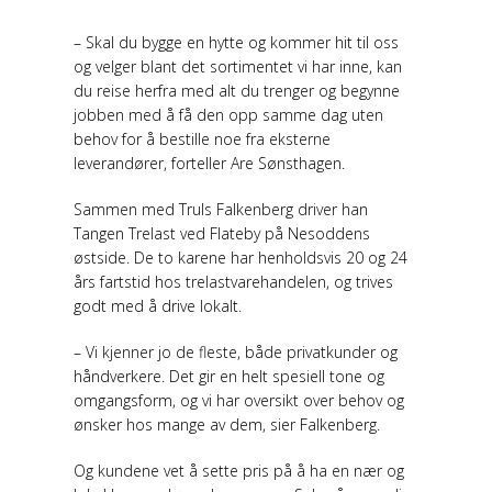
– Skal du bygge en hytte og kommer hit til oss
og velger blant det sortimentet vi har inne, kan
du reise herfra med alt du trenger og begynne
jobben med å få den opp samme dag uten
behov for å bestille noe fra eksterne
leverandører, forteller Are Sønsthagen.
Sammen med Truls Falkenberg driver han
Tangen Trelast ved Flateby på Nesoddens
østside. De to karene har henholdsvis 20 og 24
års fartstid hos trelastvarehandelen, og trives
godt med å drive lokalt.
– Vi kjenner jo de fleste, både privatkunder og
håndverkere. Det gir en helt spesiell tone og
omgangsform, og vi har oversikt over behov og
ønsker hos mange av dem, sier Falkenberg.
Og kundene vet å sette pris på å ha en nær og