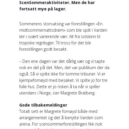
ScenSommeraktiviteter. Men de har
fortsatt mye på lager.
Sommerens storsatsing var forestillingen «En
midtsommernattsdrøm» som ble spilt i Varden
leir i svært varierende vær. Alt fra solskinn til
tropiske regnbyger. Til tross for det ble
forestillingen godt besøkt.
– Den ene dagen var det dårlig vær og vi tapte
nok en del på det. Men, det var publikum der da
også. Så vi spilte ikke for tomme tribuner. Vi er
kjempefornøyd med besøket. Vi spilte jo for tre
fulle hus. Dette er jo risken å ta når vi spiller
utendørs i Norge, sier Margrete Bratberg.
Gode tilbakemeldinger
Totalt sett er Margrete fornøyd både med
arrangementet og det å benytte Varden som
arena. For scensommerforestillingen fikk nok