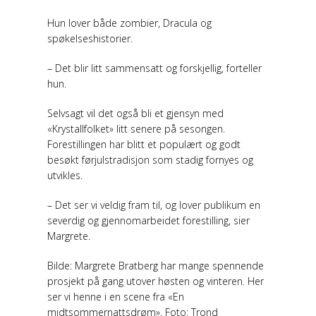
Hun lover både zombier, Dracula og
spøkelseshistorier.
– Det blir litt sammensatt og forskjellig, forteller
hun.
Selvsagt vil det også bli et gjensyn med
«Krystallfolket» litt senere på sesongen.
Forestillingen har blitt et populært og godt
besøkt førjulstradisjon som stadig fornyes og
utvikles.
– Det ser vi veldig fram til, og lover publikum en
severdig og gjennomarbeidet forestilling, sier
Margrete.
Bilde: Margrete Bratberg har mange spennende
prosjekt på gang utover høsten og vinteren. Her
ser vi henne i en scene fra «En
midtsommernattsdrøm». Foto: Trond