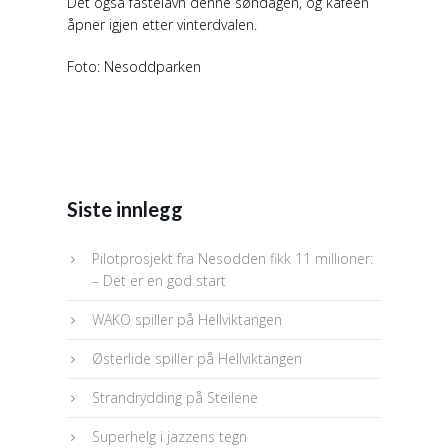
Det også fastelavn denne søndagen, og kafeen
åpner igjen etter vinterdvalen.
Foto: Nesoddparken
Siste innlegg
Pilotprosjekt fra Nesodden fikk 11 millioner:
– Det er en god start
WAKO spiller på Hellviktangen
Østerlide spiller på Hellviktangen
Strandrydding på Steilene
Superhelg i jazzens tegn