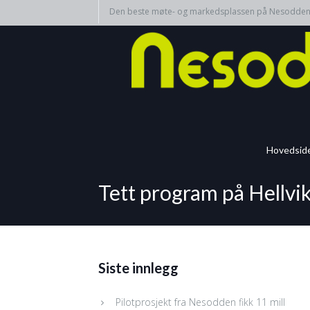
Den beste møte- og markedsplassen på Nesodde
Hovedsid
Tett program på Hellvi
Siste innlegg
Pilotprosjekt fra Nesodden fikk 11 mill