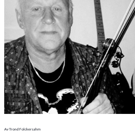
Av Trond Folckersahm