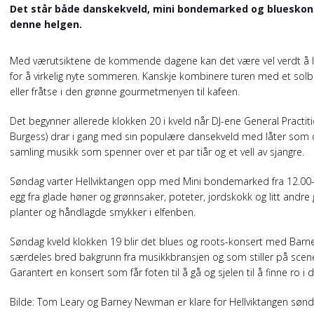
Det står både danskekveld, mini bondemarked og blueskon
denne helgen.
Med værutsiktene de kommende dagene kan det være vel verdt å l
for å virkelig nyte sommeren. Kanskje kombinere turen med et solbad
eller fråtse i den grønne gourmetmenyen til kafeen.
Det begynner allerede klokken 20 i kveld når DJ-ene General Practi
Burgess) drar i gang med sin populære dansekveld med låter som defin
samling musikk som spenner over et par tiår og et vell av sjangre.
Søndag varter Hellviktangen opp med Mini bondemarked fra 12.00-1
egg fra glade høner og grønnsaker, poteter, jordskokk og litt andre
planter og håndlagde smykker i elfenben.
Søndag kveld klokken 19 blir det blues og roots-konsert med Bar
særdeles bred bakgrunn fra musikkbransjen og som stiller på scen
Garantert en konsert som får foten til å gå og sjelen til å finne ro i 
Bilde: Tom Leary og Barney Newman er klare for Hellviktangen sønd