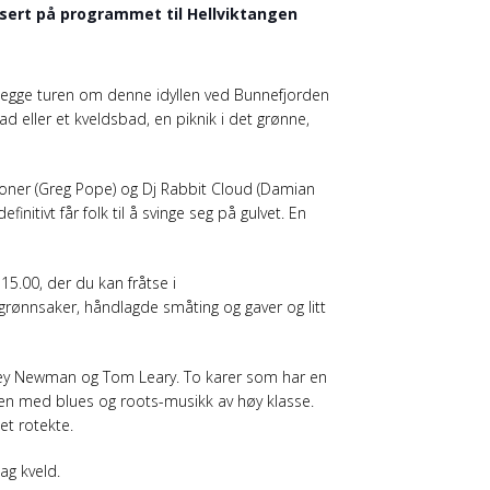
sert på programmet til Hellviktangen
egge turen om denne idyllen ved Bunnefjorden
 eller et kveldsbad, en piknik i det grønne,
tioner (Greg Pope) og Dj Rabbit Cloud (Damian
itivt får folk til å svinge seg på gulvet. En
5.00, der du kan fråtse i
 grønnsaker, håndlagde småting og gaver og litt
ney Newman og Tom Leary. To karer som har en
en med blues og roots-musikk av høy klasse.
det rotekte.
ag kveld.