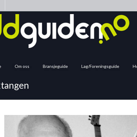
n
e
Om oss
Bransjeguide
Lag/Foreningsguide
Hv
ktangen