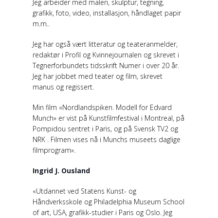
Jeg arbeider med maleri, skulptur, tegning,
grafikk, foto, video, installasjon, håndlaget papir
m.m..
Jeg har også vært litteratur og teateranmelder,
redaktør i Profil og Kvinnejournalen og skrevet i
Tegnerforbundets tidsskrift Numer i over 20 år.
Jeg har jobbet med teater og film, skrevet
manus og regissert.
Min film «Nordlandspiken. Modell for Edvard
Munch» er vist på Kunstfilmfestival i Montreal, på
Pompidou sentret i Paris, og på Svensk TV2 og
NRK . Filmen vises nå i Munchs museets daglige
filmprogram».
Ingrid J. Ousland
«Utdannet ved Statens Kunst- og
Håndverksskole og Philadelphia Museum School
of art, USA, grafikk-studier i Paris og Oslo. Jeg