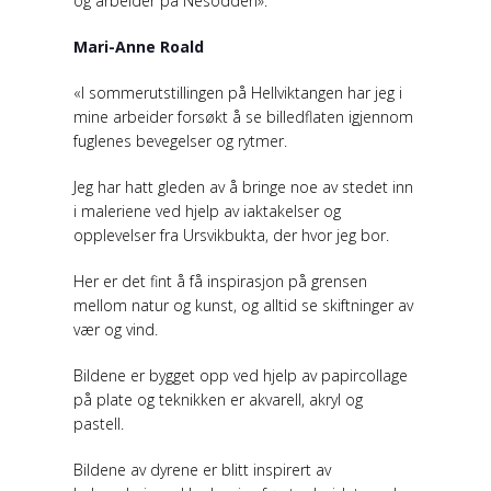
og arbeider på Nesodden».
Mari-Anne Roald
«I sommerutstillingen på Hellviktangen har jeg i
mine arbeider forsøkt å se billedflaten igjennom
fuglenes bevegelser og rytmer.
Jeg har hatt gleden av å bringe noe av stedet inn
i maleriene ved hjelp av iaktakelser og
opplevelser fra Ursvikbukta, der hvor jeg bor.
Her er det fint å få inspirasjon på grensen
mellom natur og kunst, og alltid se skiftninger av
vær og vind.
Bildene er bygget opp ved hjelp av papircollage
på plate og teknikken er akvarell, akryl og
pastell.
Bildene av dyrene er blitt inspirert av