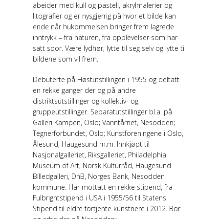
abeider med kull og pastell, akrylmalerier og
litografier og er nysgjerrig på hvor et bilde kan
ende når hukommelsen bringer frem lagrede
inntrykk – fra naturen, fra opplevelser som har
satt spor. Være lydhør, lytte til seg selv og lytte til
bildene som vil frem.
Debuterte på Høstutstillingen i 1955 og deltatt
en rekke ganger der og på andre
distriktsutstillinger og kollektiv- og
gruppeutstillinger. Separatutstillinger bl.a. på
Galleri Kampen, Oslo; Vanntårnet, Nesodden;
Tegnerforbundet, Oslo; Kunstforeningene i Oslo,
Ålesund, Haugesund m.m. Innkjøpt til
Nasjonalgalleriet, Riksgalleriet, Philadelphia
Museum of Art, Norsk Kulturråd, Haugesund
Billedgalleri, DnB, Norges Bank, Nesodden
kommune. Har mottatt en rekke stipend, fra
Fulbrightstipend i USA i 1955/56 til Statens
Stipend til eldre fortjente kunstnere i 2012. Bor