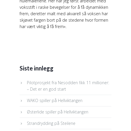
hulemaleriene. Her har jeg først arbeidet med
voksstift i raske bevegelser for å få dynamikken
frem, deretter malt med akvarell så voksen har
skjøvet fargen bort på de stedene hvor formen
har vært viktig å få frem».
Siste innlegg
Pilotprosjekt fra Nesodden fikk 11 millioner:
– Det er en god start
WAKO spiller på Hellviktangen
Østerlide spiller på Hellviktangen
Strandrydding på Steilene