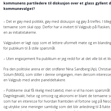
kommunens partiledere til diskusjon over et glass gyllent dr
kommunevalget?
– Det er gøy med politikk, gøy med diskusjon og gøy å treffes. I till
temaene som skal opp. Derfor har vi invitert til Valgpub på Flasken,
en av initiativtakerne.
Valgpuben er lagt opp som et lettere uformelt møte og en blandi
for publikum til å stille spørsmål.
– Uten engasjement fra publikum er jeg redd for at det ville bli et
Fra den politiske arena er det ordfører Nina Sandberg (Ap), Christia
Solum (MdG), som stiller i denne omgangen, men dersom interessen vi
en Valgpub med andre paneldeltakere.
– Politikerne skal få rikelig med taletid, men vi vil ha noen spørsmå
Døgnlegevakt, helse og omsorg og økonomi er blant de temaene som v
som har en interesse for hvordan framtiden vil fortone seg på Neso
og utrykke sine meninger samtidig som det blir anledning til å fukte