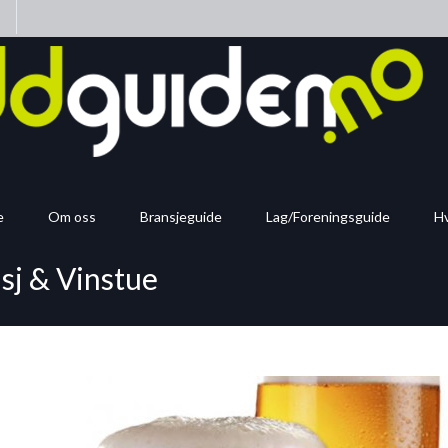
n
e
Om oss
Bransjeguide
Lag/Foreningsguide
Hv
sj & Vinstue