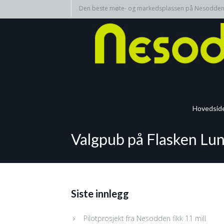
Den beste møte- og markedsplassen på Nesodde
Hovedsid
Valgpub på Flasken Lun
Siste innlegg
Pilotprosjekt fra Nesodden fikk 11 mill