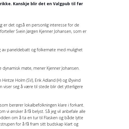
ikke. Kanskje blir det en Valgpub til før
egg er det også en personlig interesse for de
 forteller Svein Jørgen Kjenner Johansen, som er
ng av paneldebatt og folkemøte med mulighet
 lite dynamisk møte, mener Kjenner Johansen.
n Hintze Holm (SV), Erik Adland (H) og Øyvind
ser seg å være til stede blir det ytterligere
l som berører lokalbefolkningen klare i forkant.
i ønsker å få belyst. Så jeg vil anbefale alle
dden om å ta en tur til Flasken og både lytte
 strupen for å få fram sitt budskap klart og