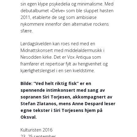
sin egen klype psykedelia og minimalisme. Med
debutalbumet «Delve» som ble sluppet høsten
2011, etablerte de seg som ambisiøse
nykommere innenfor den alternative rockens
sfære.
Lørdagskvelden kan roes ned med en
Midnattskonsert med middelaldermusikk i
Nesodden kirke. Det er Vox Antiqua som
framfører et repertoar fylt av hengivenhet og
kjærlighetslengsel i en sen kveldstime.
Bilde: ”Ved helt riktig fisk” er en
spennende intimkonsert med sang av
sopranen Siri Torjesen, akkompagnert av
Stefan Zlatanos, mens Anne Despard leser
egne tekster i Siri Torjesens hjem på
Oksval.
Kulturisten 2016
23.-25.september