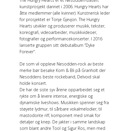
The Hungry Hearts er et Nesodden-basert
kunstprosjekt dannet i 2006. Hungry Hearts har
åtte medlemmer (alle kvinner). Kunstnerisk leder
for prosjektet er Tonje Gjevjon. The Hungry
Hearts utvikler og produserer musikk, tekster,
koreografi, videoarbeider, musikkvideoer,
fotografier og performancekonserter. I 2016
lanserte gruppen sitt debutalbum ”Dyke
Forever”.
De som vil oppleve Nesodden-rock av beste
merke bør besøke Kom & Bli på Granholt der
Nesoddens beste rockeband, Delvoid skal
holde konsert.
De har de siste syv årene opparbeidet seg et
rykte om å levere intense, energiske og
dynamiske liveshows. Musikken spenner seg fra
støyete lydmur, til sårbare vokalmelodier, til
mastodonte riff, komponert med smak for
detaljer og knep. De jakter i samme landskap
som blant andre Tool og Sigur Ros, men med