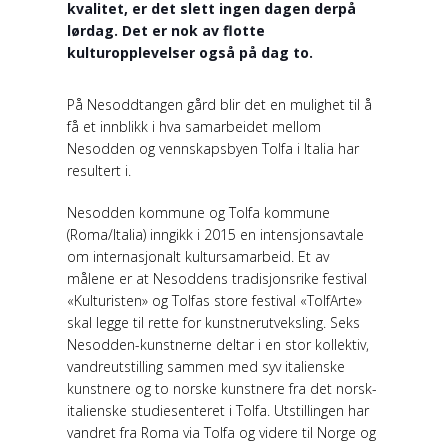
kvalitet, er det slett ingen dagen derpå
lørdag. Det er nok av flotte
kulturopplevelser også på dag to.
På Nesoddtangen gård blir det en mulighet til å
få et innblikk i hva samarbeidet mellom
Nesodden og vennskapsbyen Tolfa i Italia har
resultert i.
Nesodden kommune og Tolfa kommune
(Roma/Italia) inngikk i 2015 en intensjonsavtale
om internasjonalt kultursamarbeid. Et av
målene er at Nesoddens tradisjonsrike festival
«Kulturisten» og Tolfas store festival «TolfArte»
skal legge til rette for kunstnerutveksling. Seks
Nesodden-kunstnerne deltar i en stor kollektiv,
vandreutstilling sammen med syv italienske
kunstnere og to norske kunstnere fra det norsk-
italienske studiesenteret i Tolfa. Utstillingen har
vandret fra Roma via Tolfa og videre til Norge og