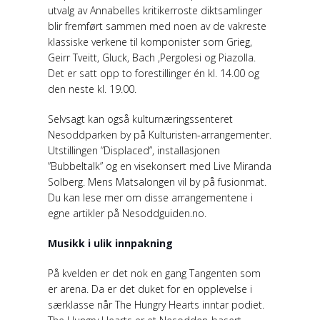
utvalg av Annabelles kritikerroste diktsamlinger
blir fremført sammen med noen av de vakreste
klassiske verkene til komponister som Grieg,
Geirr Tveitt, Gluck, Bach ,Pergolesi og Piazolla.
Det er satt opp to forestillinger én kl. 14.00 og
den neste kl. 19.00.
Selvsagt kan også kulturnæringssenteret
Nesoddparken by på Kulturisten-arrangementer.
Utstillingen ”Displaced”, installasjonen
”Bubbeltalk” og en visekonsert med Live Miranda
Solberg. Mens Matsalongen vil by på fusionmat.
Du kan lese mer om disse arrangementene i
egne artikler på Nesoddguiden.no.
Musikk i ulik innpakning
På kvelden er det nok en gang Tangenten som
er arena. Da er det duket for en opplevelse i
særklasse når The Hungry Hearts inntar podiet.