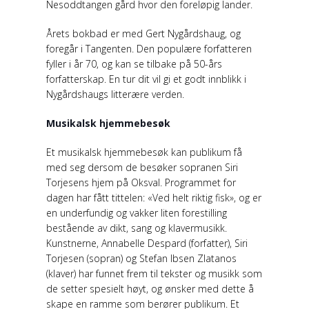
Nesoddtangen gård hvor den foreløpig lander.
Årets bokbad er med Gert Nygårdshaug, og
foregår i Tangenten. Den populære forfatteren
fyller i år 70, og kan se tilbake på 50-års
forfatterskap. En tur dit vil gi et godt innblikk i
Nygårdshaugs litterære verden.
Musikalsk hjemmebesøk
Et musikalsk hjemmebesøk kan publikum få
med seg dersom de besøker sopranen Siri
Torjesens hjem på Oksval. Programmet for
dagen har fått tittelen: «Ved helt riktig fisk», og er
en underfundig og vakker liten forestilling
bestående av dikt, sang og klavermusikk.
Kunstnerne, Annabelle Despard (forfatter), Siri
Torjesen (sopran) og Stefan Ibsen Zlatanos
(klaver) har funnet frem til tekster og musikk som
de setter spesielt høyt, og ønsker med dette å
skape en ramme som berører publikum. Et