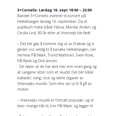
5+Cornelis: Lørdag 16. sept 18:00 – 22:00
Bandet 5+Cornelis inviterer til konsert på
Hellviktangen lørdag 16. september. Da vil
publikum møte både Felicia, Mördar Anders og
Cecilia Lind. 80 år etter at Vreeswijk ble født.
– Det blir gøy å komme seg ut av Drøbak og vi
gleder oss veldig til å besøke Hellviktangen, sier
herrene Pål Mørk, Trond Mathisen, Svein Rove,
Pål Røvik og Dick Jensen.
De røper at de har øvd mer enn noen gang og
at sangene sitter som et skudd. Det blir både
ballader, sving, rock og latine utgaver av
Vreeswijks musikk. Som ikke ser ut til å gå av
moten.
– Vreeswijks musikk er fortsatt populær, og vil
leve i mange tiår til, tror Pål Mørk, og legger til: