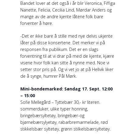
Bandet lover at det også i år blir Veronica, Fiffiga
Nanette, Felicia, Cecilia Lind, Mørdar Anders og
mange av de andre kjente låtene folk bare
forventer å høre.
-Det er ikke bare å stille med nye delvis ukjente
låter på disse konsertene. Det merker vi på
responsen fra publikum. Det er en slags
forventning til at vi drar på med de kjente, kjære
visene hvor folk kan sitte å nynne med. Noe vi
setter stor pris på. Og vi vet jo at på Hellvik liker
de å synge, humrer Pål Mørk.
Mini-bondemarked: Søndag 17. Sept. 12:00
– 15:00
Sofie Mellegård – Tyttebær 30,- kr literen.
sommerduker, ulike typer honning,
bringebærsyltetøy, bringebær-og
bjørnebærsylyetøy, rabarbremarmelade, rød
stikkelsbær syltetøy, grønn stilkelsbærsyltetøy.