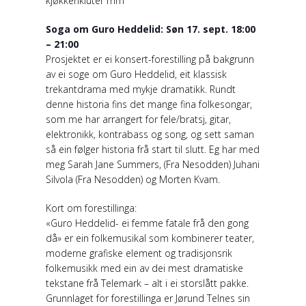
kjøkkenkluter mm
Soga om Guro Heddelid: Søn 17. sept. 18:00
– 21:00
Prosjektet er ei konsert-forestilling på bakgrunn
av ei soge om Guro Heddelid, eit klassisk
trekantdrama med mykje dramatikk. Rundt
denne historia fins det mange fina folkesongar,
som me har arrangert for fele/bratsj, gitar,
elektronikk, kontrabass og song, og sett saman
så ein følger historia frå start til slutt. Eg har med
meg Sarah Jane Summers, (Fra Nesodden) Juhani
Silvola (Fra Nesodden) og Morten Kvam.
Kort om forestillinga:
«Guro Heddelid- ei femme fatale frå den gong
då» er ein folkemusikal som kombinerer teater,
moderne grafiske element og tradisjonsrik
folkemusikk med ein av dei mest dramatiske
tekstane frå Telemark – alt i ei storslått pakke.
Grunnlaget for forestillinga er Jørund Telnes sin