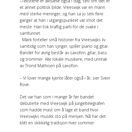
–Tekstene er aktuelle også i dag, selv om det er
et annet politisk bilde. Vreeswijk var en mann
med sterke meninger, og han sa jo selv flere
ganger at han i utgangspunktet var imot det
meste. Han tok kraftig parti for de svake i
samfunnet.
Mørk forteller små historier fra Vreeswijks liv
samtidig som han synger, spiller piano og gitar.
Bandet for øvrig består av saxofon, gitar, bass
og trommer. Alle lokale musikere, med unntak
av Trond Mathisen på saxofon.
– Vi lover mange kjente låter også i år, sier Svein
Rove.
Det var han som i mange år før bandet
debuterte med Vreeswijk på Jungeltelegrafen
som hadde mast om å lage et band hvor
Vreeswijks musikk sto på menyen. Nå har det
blitt en skikkelig tradisjon hver sommer.