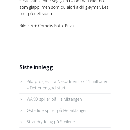
fleste kan kjenne seg igjen i – om han eller ho
som glapp, men som du aldri aldri gløymer. Les
mer på nettsiden.
Bilde: 5 + Cornelis Foto: Privat
Siste innlegg
Pilotprosjekt fra Nesodden fikk 11 millioner:
– Det er en god start
WAKO spiller på Hellviktangen
Østerlide spiller på Hellviktangen
Strandrydding på Steilene