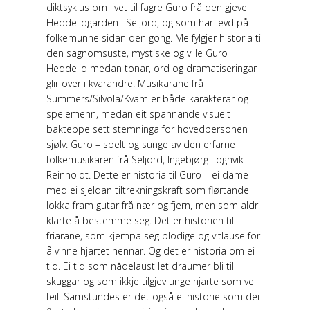
diktsyklus om livet til fagre Guro frå den gjeve
Heddelidgarden i Seljord, og som har levd på
folkemunne sidan den gong. Me fylgjer historia til
den sagnomsuste, mystiske og ville Guro
Heddelid medan tonar, ord og dramatiseringar
glir over i kvarandre. Musikarane frå
Summers/Silvola/Kvam er både karakterar og
spelemenn, medan eit spannande visuelt
bakteppe sett stemninga for hovedpersonen
sjølv: Guro – spelt og sunge av den erfarne
folkemusikaren frå Seljord, Ingebjørg Lognvik
Reinholdt. Dette er historia til Guro – ei dame
med ei sjeldan tiltrekningskraft som flørtande
lokka fram gutar frå nær og fjern, men som aldri
klarte å bestemme seg. Det er historien til
friarane, som kjempa seg blodige og vitlause for
å vinne hjartet hennar. Og det er historia om ei
tid. Ei tid som nådelaust let draumer bli til
skuggar og som ikkje tilgjev unge hjarte som vel
feil. Samstundes er det også ei historie som dei