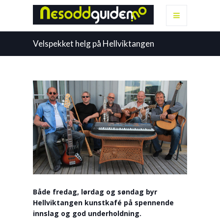
Velspekket helg på Hellviktangen
Både fredag, lørdag og søndag byr
Hellviktangen kunstkafé på spennende
innslag og god underholdning.