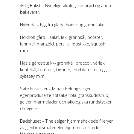
Ærlig Bakst – Nydelige økologiske brød og andre
bakevarer.
Nylenda – Egg fra glade høner og grønnsaker
Hokholt gård – salat, løk, grønnkål, poteter,
fennikel, mangold, persille, løpstikke, squash.
mm.
Hasle gårdsbutikk- grønnkål, broccoli, vårløk,
knutekål, tomater, bønner, erteblomster, egg,
syltetøy m.m.
Søte Fristelser – Mirian Befring selger
egenproduserte søtsaker bla. granskuddsirup,
geleer. marmelader och økologiska rundstycker.
druegele.
Badehuset – Tine selger hjemmeheklede filleryer
av gjenbruksmaterieler, hjemmestrikkede