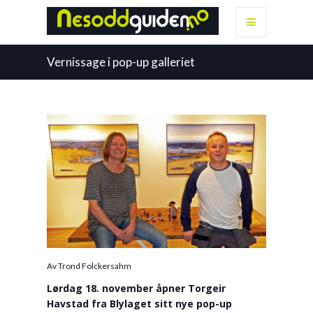
Vernissage i pop-up galleriet
Av Trond Folckersahm
Lørdag 18. november åpner Torgeir
Havstad fra Blylaget sitt nye pop-up