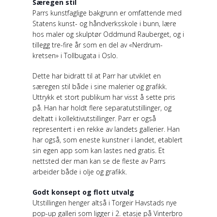
Særegen stil
Parrs kunstfaglige bakgrunn er omfattende med
Statens kunst- og håndverksskole i bunn, lære
hos maler og skulptør Oddmund Rauberget, og i
tillegg tre-fire år som en del av «Nerdrum-
kretsen» i Tollbugata i Oslo.
Dette har bidratt til at Parr har utviklet en
særegen stil både i sine malerier og grafikk.
Uttrykk et stort publikum har visst å sette pris
på. Han har holdt flere separatutstillinger, og
deltatt i kollektivutstillinger. Parr er også
representert i en rekke av landets gallerier. Han
har også, som eneste kunstner i landet, etablert
sin egen app som kan lastes ned gratis. Et
nettsted der man kan se de fleste av Parrs
arbeider både i olje og grafikk.
Godt konsept og flott utvalg
Utstillingen henger altså i Torgeir Havstads nye
pop-up galleri som ligger i 2. etasje på Vinterbro