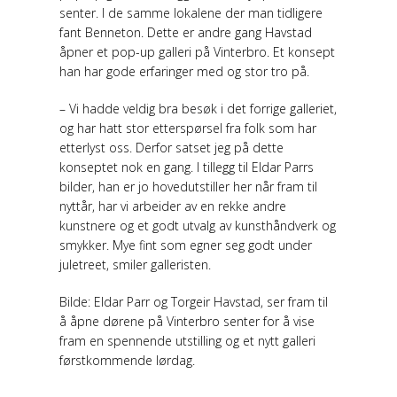
senter. I de samme lokalene der man tidligere
fant Benneton. Dette er andre gang Havstad
åpner et pop-up galleri på Vinterbro. Et konsept
han har gode erfaringer med og stor tro på.
– Vi hadde veldig bra besøk i det forrige galleriet,
og har hatt stor etterspørsel fra folk som har
etterlyst oss. Derfor satset jeg på dette
konseptet nok en gang. I tillegg til Eldar Parrs
bilder, han er jo hovedutstiller her når fram til
nyttår, har vi arbeider av en rekke andre
kunstnere og et godt utvalg av kunsthåndverk og
smykker. Mye fint som egner seg godt under
juletreet, smiler galleristen.
Bilde: Eldar Parr og Torgeir Havstad, ser fram til
å åpne dørene på Vinterbro senter for å vise
fram en spennende utstilling og et nytt galleri
førstkommende lørdag.