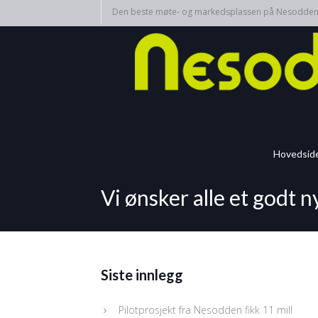
Den beste møte- og markedsplassen på Nesodde
Hovedsid
Vi ønsker alle et godt n
Siste innlegg
Pilotprosjekt fra Nesodden fikk 11 mill