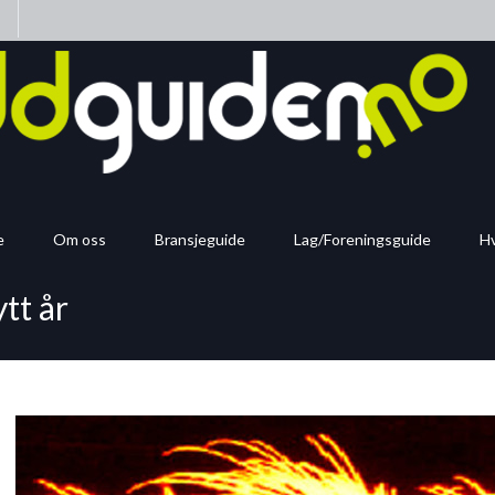
n
e
Om oss
Bransjeguide
Lag/Foreningsguide
Hv
ytt år