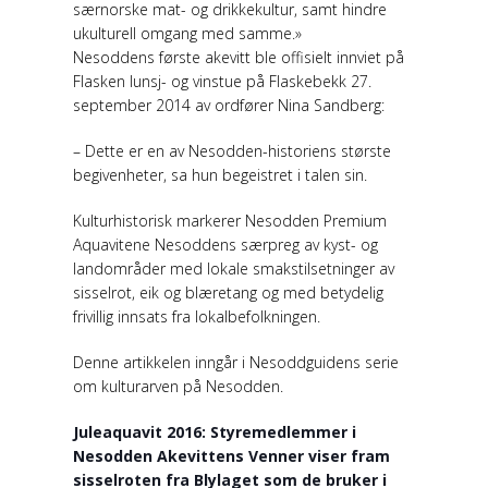
særnorske mat- og drikkekultur, samt hindre
ukulturell omgang med samme.»
Nesoddens første akevitt ble offisielt innviet på
Flasken lunsj- og vinstue på Flaskebekk 27.
september 2014 av ordfører Nina Sandberg:
– Dette er en av Nesodden-historiens største
begivenheter, sa hun begeistret i talen sin.
Kulturhistorisk markerer Nesodden Premium
Aquavitene Nesoddens særpreg av kyst- og
landområder med lokale smakstilsetninger av
sisselrot, eik og blæretang og med betydelig
frivillig innsats fra lokalbefolkningen.
Denne artikkelen inngår i Nesoddguidens serie
om kulturarven på Nesodden.
Juleaquavit 2016: Styremedlemmer i
Nesodden Akevittens Venner viser fram
sisselroten fra Blylaget som de bruker i