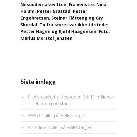
Nesodden-akevitten. Fra venstre: Nina
Holum, Petter Grøstad, Petter
Engebretsen, Steinar Flåtteng og Gry
Skurdal. To fra styret var ikke til stede:
Petter Hagen og Kjetil Haagensen. Foto:
Marius Morstøl Jenssen
Siste innlegg
Pilotprosjekt fra Nesodden fikk 11 millioner:
– Det er en god start
WAKO spiller på Hellviktangen
Østerlide spiller på Hellviktangen