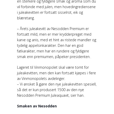
en sterkere og fyldigere smak og aroma som du
vil forbinde med julen, men hovedingrediensene
i juleakevitten er fortsatt sisselrot, eik og
blæretang.
– Årets juleakevitt av Nesodden Premium er
fortsatt mild, men er mer krydderpreget med
karve og anis, med et hint av ristede mandler og
tydelig appelsinkarakter. Den har en god
fatkarakter, men har en rundere og fyldigere
smak enn premiumen, påpeker presidenten.
Lageret til Vinmonopolet skal være tomt for
juleakevitten, men den kan fortsatt kjøpes i flere
av Vinmonopolets avdelinger.
– Vi ønsket å gjøre den nye juleakevitten spesiell,
så det er kun produsert 1500 av den nye
Nesodden Premium Juleaquavit, sier han.
Smaken av Nesodden