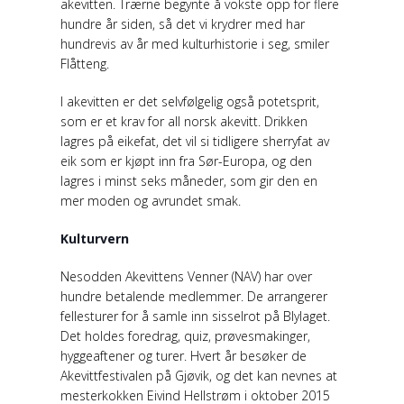
akevitten. Trærne begynte å vokste opp for flere
hundre år siden, så det vi krydrer med har
hundrevis av år med kulturhistorie i seg, smiler
Flåtteng.
I akevitten er det selvfølgelig også potetsprit,
som er et krav for all norsk akevitt. Drikken
lagres på eikefat, det vil si tidligere sherryfat av
eik som er kjøpt inn fra Sør-Europa, og den
lagres i minst seks måneder, som gir den en
mer moden og avrundet smak.
Kulturvern
Nesodden Akevittens Venner (NAV) har over
hundre betalende medlemmer. De arrangerer
fellesturer for å samle inn sisselrot på Blylaget.
Det holdes foredrag, quiz, prøvesmakinger,
hyggeaftener og turer. Hvert år besøker de
Akevittfestivalen på Gjøvik, og det kan nevnes at
mesterkokken Eivind Hellstrøm i oktober 2015