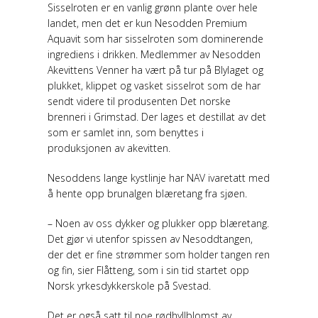
Sisselroten er en vanlig grønn plante over hele
landet, men det er kun Nesodden Premium
Aquavit som har sisselroten som dominerende
ingrediens i drikken. Medlemmer av Nesodden
Akevittens Venner ha vært på tur på Blylaget og
plukket, klippet og vasket sisselrot som de har
sendt videre til produsenten Det norske
brenneri i Grimstad. Der lages et destillat av det
som er samlet inn, som benyttes i
produksjonen av akevitten.
Nesoddens lange kystlinje har NAV ivaretatt med
å hente opp brunalgen blæretang fra sjøen.
– Noen av oss dykker og plukker opp blæretang.
Det gjør vi utenfor spissen av Nesoddtangen,
der det er fine strømmer som holder tangen ren
og fin, sier Flåtteng, som i sin tid startet opp
Norsk yrkesdykkerskole på Svestad.
Det er også satt til noe rødhyllblomst av