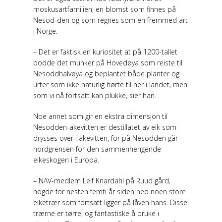
moskusartfamilien, en blomst som finnes på
Nesod-den og som regnes som en fremmed art
i Norge.
– Det er faktisk en kuriositet at på 1200-tallet
bodde det munker på Hovedøya som reiste til
Nesoddhalvøya og beplantet både planter og
urter som ikke naturlig hørte til her i landet, men
som vi nå fortsatt kan plukke, sier han.
Noe annet som gir en ekstra dimensjon til
Nesodden-akevitten er destillatet av eik som
drysses over i akevitten, for på Nesodden går
nordgrensen for den sammenhengende
eikeskogen i Europa.
– NAV-medlem Leif Knardahl på Ruud gård,
hogde for nesten femti år siden ned noen store
eiketrær som fortsatt ligger på låven hans. Disse
trærne er tørre, og fantastiske å bruke i