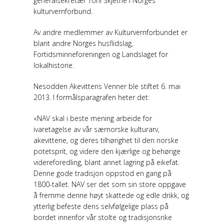
generalsekretær Toril Skjetne i Norges
kulturvernforbund.
Av andre medlemmer av Kulturvernforbundet er
blant andre Norges husflidslag,
Fortidsminneforeningen og Landslaget for
lokalhistorie.
Nesodden Akevittens Venner ble stiftet 6. mai
2013. I formålsparagrafen heter det:
«NAV skal i beste mening arbeide for
ivaretagelse av vår særnorske kulturarv,
akevittene, og deres tilhørighet til den norske
potetsprit, og videre den kjærlige og behørige
videreforedling, blant annet lagring på eikefat.
Denne gode tradisjon oppstod en gang på
1800-tallet. NAV ser det som sin store oppgave
å fremme denne høyt skattede og edle drikk, og
ytterlig befeste dens selvfølgelige plass på
bordet innenfor vår stolte og tradisjonsrike