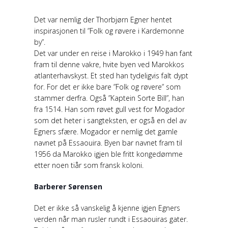
Det var nemlig der Thorbjørn Egner hentet
inspirasjonen til ”Folk og røvere i Kardemonne
by”.
Det var under en reise i Marokko i 1949 han fant
fram til denne vakre, hvite byen ved Marokkos
atlanterhavskyst. Et sted han tydeligvis falt dypt
for. For det er ikke bare ”Folk og røvere” som
stammer derfra. Også ”Kaptein Sorte Bill”, han
fra 1514. Han som røvet gull vest for Mogador
som det heter i sangteksten, er også en del av
Egners sfære. Mogador er nemlig det gamle
navnet på Essaouira. Byen bar navnet fram til
1956 da Marokko igjen ble fritt kongedømme
etter noen tiår som fransk koloni.
Barberer Sørensen
Det er ikke så vanskelig å kjenne igjen Egners
verden når man rusler rundt i Essaouiras gater.