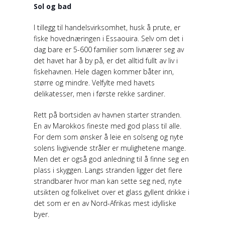
Sol og bad
I tillegg til handelsvirksomhet, husk å prute, er
fiske hovednæringen i Essaouira. Selv om det i
dag bare er 5-600 familier som livnærer seg av
det havet har å by på, er det alltid fullt av liv i
fiskehavnen. Hele dagen kommer båter inn,
større og mindre. Velfylte med havets
delikatesser, men i første rekke sardiner.
Rett på bortsiden av havnen starter stranden.
En av Marokkos fineste med god plass til alle.
For dem som ønsker å leie en solseng og nyte
solens livgivende stråler er mulighetene mange.
Men det er også god anledning til å finne seg en
plass i skyggen. Langs stranden ligger det flere
strandbarer hvor man kan sette seg ned, nyte
utsikten og folkelivet over et glass gyllent drikke i
det som er en av Nord-Afrikas mest idylliske
byer.