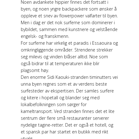
Noen avdankete hippier finnes det fortsatt i
byen, og noen yngre backpackere som ønsker å
oppleve et snev av flowerpower valfarter til byen.
Men i dag er det nok surferne som dominerer i
bybildet, sammen med kunstnere og velstående
engelsk- og franskmenn.
For surferne har virkelig et paradis i Essaouira og
omkringliggende områder. Strendene strekker
seg milevis og vinden blåser alltid. Noe som
også bidrar til at temperaturen ikke blir
plagsomt høy.
Den enorme Sidi Kaouki-stranden timinutters vei
unna byen regnes som et av verdens beste
surfesteder av ekspertisen. Der samles surfere
og kitere i hopetall og blander seg med
lokalbefolkningen som sørger for
kameltransport. Ved stranden finnes det et lite
sentrum der flere små restauranter serverer
nydelige tagine-retter. Det er også et hotell, og
et spansk par har startet en butikk med rikt
utvalg.