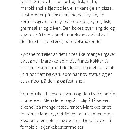
retter. Grillspyd med kjøtt og fisk, kefta,
marokkanske kjøttboller, eller kanskje en pizza.
Flest poster på spisekartene har tagine, en
keramikkgryte som fylles med kjøtt, kylling, fisk,
grønnsaker og oliven. Den kokes over lang tid og
krydres på tradisjonelt marokkansk vis slik at
det ikke blir for sterkt, bare velsmakende.
Ryktene forteller at det finnes like mange utgaver
av tagine i Marokko som det finnes kokker. All
maten serveres med det lokale brødet kesra til.
Et rundt flatt bakverk som har høy status og er
et symbol på deling og festlighet.
Som drikke til serveres vann og den tradisjonelle
mynteteen. Men det er også mulig å få servert
alkohol på mange restauranter. Marokko er et
muslimsk land, og det finnes restriksjoner, men
Essaouira er nok en av de mer liberale byene i
forhold til skjenkebestemmelser.