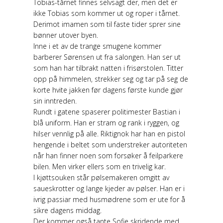
Tobias-tårnet finnes selvsagt der, men det er
ikke Tobias som kommer ut og roper i tårnet.
Derimot imamen som til faste tider sprer sine
bønner utover byen.
Inne i et av de trange smugene kommer
barberer Sørensen ut fra salongen. Han ser ut
som han har tilbrakt natten i frisørstolen. Titter
opp på himmelen, strekker seg og tar på seg de
korte hvite jakken før dagens første kunde gjør
sin inntreden.
Rundt i gatene spaserer politimester Bastian i
blå uniform. Han er stram og rank i ryggen, og
hilser vennlig på alle. Riktignok har han en pistol
hengende i beltet som understreker autoriteten
når han finner noen som forsøker å feilparkere
bilen. Men virker ellers som en trivelig kar.
I kjøttsouken står pølsemakeren omgitt av
saueskrotter og lange kjeder av pølser. Han er i
ivrig passiar med husmødrene som er ute for å
sikre dagens middag.
Der kommer også tante Sofie skridende med