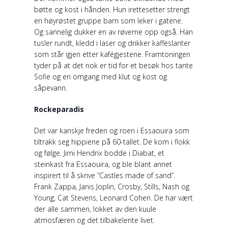
bøtte og kost i hånden. Hun irettesetter strengt
en høyrøstet gruppe barn som leker i gatene.
Og sannelig dukker en av røverne opp også. Han
tusler rundt, kledd i laser og drikker kaffeslanter
som står igjen etter kafégjestene. Framtoningen
tyder på at det nok er tid for et besøk hos tante
Sofie og en omgang med klut og kost og
såpevann.
Rockeparadis
Det var kanskje freden og roen i Essaouira som
tiltrakk seg hippiene på 60-tallet. De kom i flokk
og følge. Jimi Hendrix bodde i Diabat, et
steinkast fra Essaouira, og ble blant annet
inspirert til å skrive ”Castles made of sand”.
Frank Zappa, Janis Joplin, Crosby, Stills, Nash og
Young, Cat Stevens, Leonard Cohen. De har vært
der alle sammen, lokket av den kuule
atmosfæren og det tilbakelente livet.