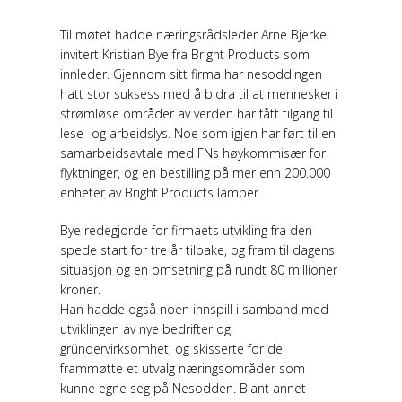
Til møtet hadde næringsrådsleder Arne Bjerke
invitert Kristian Bye fra Bright Products som
innleder. Gjennom sitt firma har nesoddingen
hatt stor suksess med å bidra til at mennesker i
strømløse områder av verden har fått tilgang til
lese- og arbeidslys. Noe som igjen har ført til en
samarbeidsavtale med FNs høykommisær for
flyktninger, og en bestilling på mer enn 200.000
enheter av Bright Products lamper.
Bye redegjorde for firmaets utvikling fra den
spede start for tre år tilbake, og fram til dagens
situasjon og en omsetning på rundt 80 millioner
kroner.
Han hadde også noen innspill i samband med
utviklingen av nye bedrifter og
gründervirksomhet, og skisserte for de
frammøtte et utvalg næringsområder som
kunne egne seg på Nesodden. Blant annet