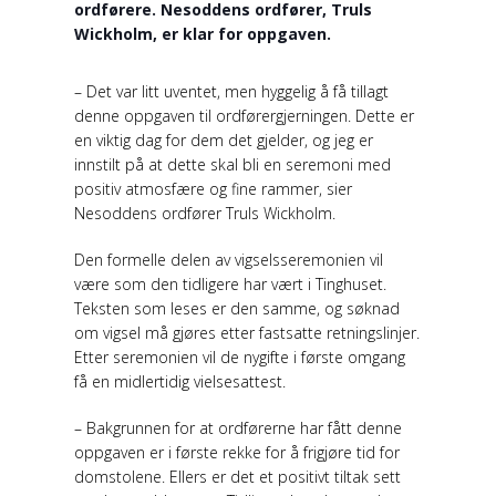
ordførere. Nesoddens ordfører, Truls
Wickholm, er klar for oppgaven.
– Det var litt uventet, men hyggelig å få tillagt
denne oppgaven til ordførergjerningen. Dette er
en viktig dag for dem det gjelder, og jeg er
innstilt på at dette skal bli en seremoni med
positiv atmosfære og fine rammer, sier
Nesoddens ordfører Truls Wickholm.
Den formelle delen av vigselsseremonien vil
være som den tidligere har vært i Tinghuset.
Teksten som leses er den samme, og søknad
om vigsel må gjøres etter fastsatte retningslinjer.
Etter seremonien vil de nygifte i første omgang
få en midlertidig vielsesattest.
– Bakgrunnen for at ordførerne har fått denne
oppgaven er i første rekke for å frigjøre tid for
domstolene. Ellers er det et positivt tiltak sett