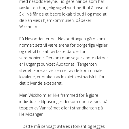
med nesoddenøyne. Tidligere har de som har
ønsket en borgerlig vigsel vært nødt til å reise til
Ski. Nå får de et bedre lokalt tilbud i og med at
de kan vies i hjemkommunen, påpeker
Wickholm.
På Nesodden er det Nesoddtangen gård som
normalt sett vil være arena for borgerlige vigsler,
og det vil bli satt av faste datoer for
seremoniene. Dersom man velger andre datoer
er i utgangspunktet Auditoriet i Tangenten
stedet. Foretas vielsen i et av de kommunale
lokalene, er bruken av lokalet kostnadsfritt for
det blivende ekteparet.
Men Wickholm er ikke fremmed for å gjøre
individuelle tilpasninger dersom noen vil vies på
toppen av Vanntårnet eller i strandkanten på
Hellviktangen.
– Dette må selvsagt avtales i forkant og legges