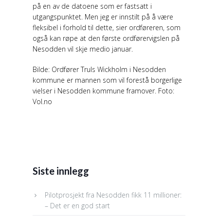
på en av de datoene som er fastsatt i
utgangspunktet. Men jeg er innstilt på å være
fleksibel i forhold til dette, sier ordføreren, som
også kan røpe at den første ordførervigslen på
Nesodden vil skje medio januar.
Bilde: Ordfører Truls Wickholm i Nesodden
kommune er mannen som vil forestå borgerlige
vielser i Nesodden kommune framover. Foto:
Vol.no
Siste innlegg
Pilotprosjekt fra Nesodden fikk 11 millioner:
– Det er en god start