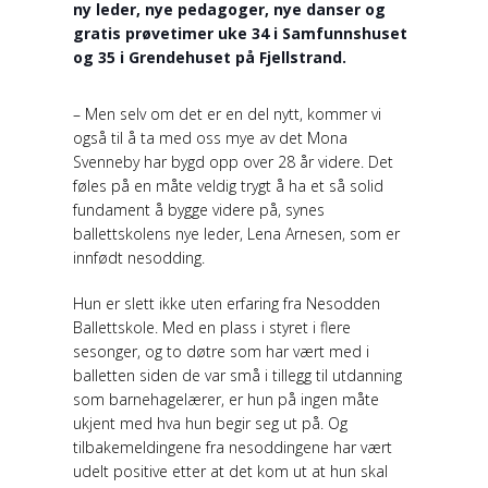
ny leder, nye pedagoger, nye danser og
gratis prøvetimer uke 34 i Samfunnshuset
og 35 i Grendehuset på Fjellstrand.
– Men selv om det er en del nytt, kommer vi
også til å ta med oss mye av det Mona
Svenneby har bygd opp over 28 år videre. Det
føles på en måte veldig trygt å ha et så solid
fundament å bygge videre på, synes
ballettskolens nye leder, Lena Arnesen, som er
innfødt nesodding.
Hun er slett ikke uten erfaring fra Nesodden
Ballettskole. Med en plass i styret i flere
sesonger, og to døtre som har vært med i
balletten siden de var små i tillegg til utdanning
som barnehagelærer, er hun på ingen måte
ukjent med hva hun begir seg ut på. Og
tilbakemeldingene fra nesoddingene har vært
udelt positive etter at det kom ut at hun skal