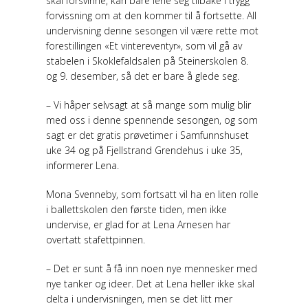
skal forsvinne, kan bare lene seg tilbake i trygg
forvissning om at den kommer til å fortsette. All
undervisning denne sesongen vil være rette mot
forestillingen «Et vintereventyr», som vil gå av
stabelen i Skoklefaldsalen på Steinerskolen 8.
og 9. desember, så det er bare å glede seg.
– Vi håper selvsagt at så mange som mulig blir
med oss i denne spennende sesongen, og som
sagt er det gratis prøvetimer i Samfunnshuset
uke 34 og på Fjellstrand Grendehus i uke 35,
informerer Lena.
Mona Svenneby, som fortsatt vil ha en liten rolle
i ballettskolen den første tiden, men ikke
undervise, er glad for at Lena Arnesen har
overtatt stafettpinnen.
– Det er sunt å få inn noen nye mennesker med
nye tanker og ideer. Det at Lena heller ikke skal
delta i undervisningen, men se det litt mer