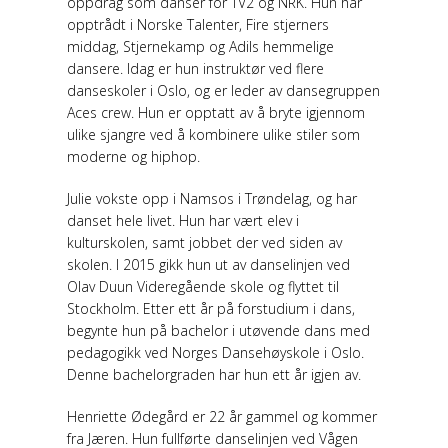
oppdrag som danser for TV2 og NRK. Hun har
opptrådt i Norske Talenter, Fire stjerners
middag, Stjernekamp og Adils hemmelige
dansere. Idag er hun instruktør ved flere
danseskoler i Oslo, og er leder av dansegruppen
Aces crew. Hun er opptatt av å bryte igjennom
ulike sjangre ved å kombinere ulike stiler som
moderne og hiphop.
Julie vokste opp i Namsos i Trøndelag, og har
danset hele livet. Hun har vært elev i
kulturskolen, samt jobbet der ved siden av
skolen. I 2015 gikk hun ut av danselinjen ved
Olav Duun Videregående skole og flyttet til
Stockholm. Etter ett år på forstudium i dans,
begynte hun på bachelor i utøvende dans med
pedagogikk ved Norges Dansehøyskole i Oslo.
Denne bachelorgraden har hun ett år igjen av.
Henriette Ødegård er 22 år gammel og kommer
fra Jæren. Hun fullførte danselinjen ved Vågen