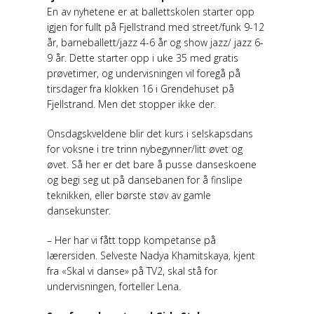
En av nyhetene er at ballettskolen starter opp
igjen for fullt på Fjellstrand med street/funk 9-12
år, barneballett/jazz 4-6 år og show jazz/ jazz 6-
9 år. Dette starter opp i uke 35 med gratis
prøvetimer, og undervisningen vil foregå på
tirsdager fra klokken 16 i Grendehuset på
Fjellstrand. Men det stopper ikke der.
Onsdagskveldene blir det kurs i selskapsdans
for voksne i tre trinn nybegynner/litt øvet og
øvet. Så her er det bare å pusse danseskoene
og begi seg ut på dansebanen for å finslipe
teknikken, eller børste støv av gamle
dansekunster.
– Her har vi fått topp kompetanse på
lærersiden. Selveste Nadya Khamitskaya, kjent
fra «Skal vi danse» på TV2, skal stå for
undervisningen, forteller Lena.