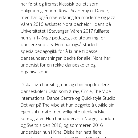
har først og fremst klassisk ballett som
bakgrunn gjennom Royal Academy of Dance,
men har også mye erfaring fra moderne og jazz.
Våren 2016 avsluttet Nora bachelor i dans på
Universitetet i Stavanger. Våren 2017 fullførte
hun sin 1- årige pedagogiske utdanning for
dansere ved UiS. Hun har også studert
spesialpedagogikk for å kunne tilpasse
danseundervisningen bedre for alle. Nora har
undervist for en rekke danseskoler og
organisasjoner.
Diska Livia har sitt grunnlag i hip hop fra flere
danseskoler i Oslo som X-ray, Circle, The Vibe
International Dance Centre og Quickstyle Studio.
Det var på The Vibe at hun begynte å utvikle sin
egen stil i møte med velkjente utenlandske
koreografer. Hun har undervist i Norge, London
og Sveits siden 2010, og sommeren 2016
underviser hun i Kina. Diska har hatt flere