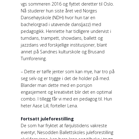
vgs sommeren 2016 og flyttet deretter til Oslo.
Nå studerer hun siste året ved Norges
Dansehøyskole (NDH) hvor hun tar en
bachelorgrad i utøvende dans(jazz) med
pedagogikk. Henriette har tidligere undervist i
turndans, trampett, showdans, ballett og
jazzdans ved forskjellige institusjoner, blant
annet på Sandnes kulturskole og Brusand
Turnforening.
– Dette er tøffe jenter som kan mye, har tro på
seg selv og er trygge i det de holder på med.
Blander man dette med en porsjon
engasjement og kreativitet blir det en optimal
combo. I tillegg får vi med en pedagog til. Hun
heter Aase Lill, forteller Lena.
Fortsatt juleforestilling
De som har fryktet at førjulstidens vakreste
eventyr, Nesodden Ballettskoles juleforestilling