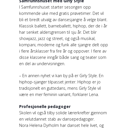
Samfunnshuset med Girly Style
I Samfunnshuset starter sesongen opp
kommende uke med gratis prøvetimer. Det vil
bli et bredt utvalg av dansesjangre å velge blant.
Klassisk ballett, barneballett, hiphop, der de i år
har senket aldersgrensen til sju år. Det blir
showjazz, jazz og street, og også musikal,
kompani, moderne og funk alle sjangre delt opp
i flere årsklasser fra fire år og oppover. I flere av
disse klassene inngår både sang og teater som
en del av undervisningen.
– En annen nyhet vi kan by på er Girly Style. En
hiphop-sjanger tilpasset jenter. Hiphop er jo
tradisjonelt en guttedans, mens Girly Style vil
være en mer feminin variant, forklarer Lena.
Profesjonelle pedagoger
Skolen vil også tilby solide lærerkrefter gjennom
en velutdannet stab av dansepedagoger.
Nora Helena Dyrholm har danset hele livet, og