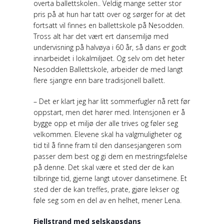
overta ballettskolen.. Veldig mange setter stor
pris på at hun har tatt over og sørger for at det
fortsatt vil finnes en ballettskole på Nesodden.
Tross alt har det vært ert dansemiljø med
undervisning på halvøya i 60 år, så dans er godt
innarbeidet i lokalmiljøet. Og selv om det heter
Nesodden Ballettskole, arbeider de med langt
flere sjangre enn bare tradisjonell ballett.
– Det er klart jeg har litt sommerfugler nå rett før
oppstart, men det hører med. Intensjonen er å
bygge opp et miljø der alle trives og føler seg
velkommen. Elevene skal ha valgmuligheter og
tid til å finne fram til den dansesjangeren som
passer dem best og gi dem en mestringsfølelse
på denne. Det skal være et sted der de kan
tilbringe tid, gjerne langt utover dansetimene. Et
sted der de kan treffes, prate, gjøre lekser og
føle seg som en del av en helhet, mener Lena.
Fjellstrand med selskapsdans