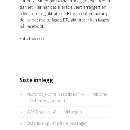
For ett år siden ble Barnas Turlag (BT) Nesodden
dannet. Her har det allerede vært arrangert en
rekke turer og aktiviteter. BT vil nå bli en naturlig
del av det nye turlaget. BTs aktiviteter kan følges
på Facebook.
Foto.hwk.com
Siste innlegg
Pilotprosjekt fra Nesodden fikk 11 millioner:
– Det er en god start
WAKO spiller på Hellviktangen
Østerlide spiller på Hellviktangen