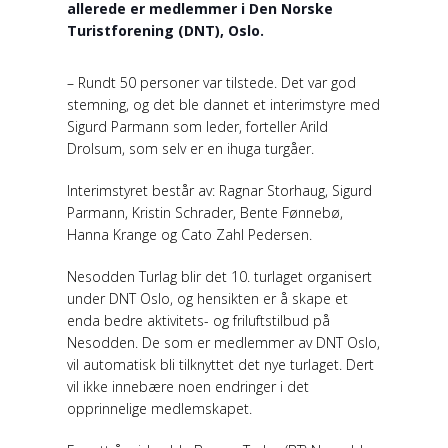
allerede er medlemmer i Den Norske
Turistforening (DNT), Oslo.
– Rundt 50 personer var tilstede. Det var god
stemning, og det ble dannet et interimstyre med
Sigurd Parmann som leder, forteller Arild
Drolsum, som selv er en ihuga turgåer.
Interimstyret består av: Ragnar Storhaug, Sigurd
Parmann, Kristin Schrader, Bente Fønnebø,
Hanna Krange og Cato Zahl Pedersen.
Nesodden Turlag blir det 10. turlaget organisert
under DNT Oslo, og hensikten er å skape et
enda bedre aktivitets- og friluftstilbud på
Nesodden. De som er medlemmer av DNT Oslo,
vil automatisk bli tilknyttet det nye turlaget. Dert
vil ikke innebære noen endringer i det
opprinnelige medlemskapet.