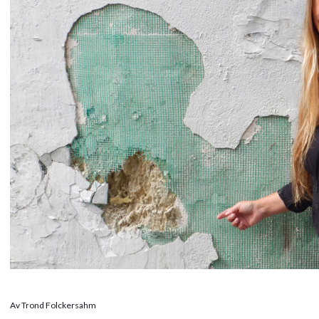
Av Trond Folckersahm