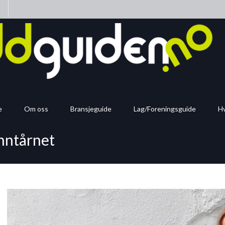
n
e
Om oss
Bransjeguide
Lag/Foreningsguide
Hv
anntårnet