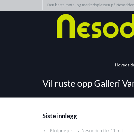
Den beste møte- og markedsplassen på Nesodde
Hovedsid
Vil ruste opp Galleri V
Siste innlegg
Pilotprosjekt fra Nesodden fikk 11 mill