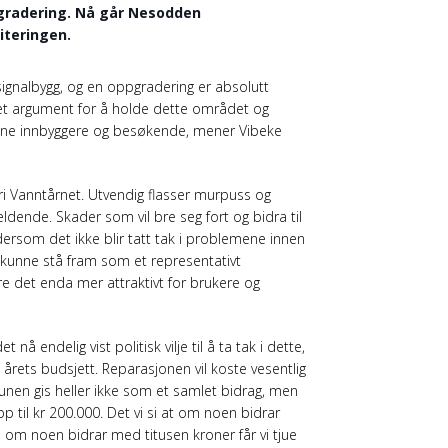
pgradering. Nå går Nesodden
literingen.
gnalbygg, og en oppgradering er absolutt
 et argument for å holde dette området og
ne innbyggere og besøkende, mener Vibeke
eri Vanntårnet. Utvendig flasser murpuss og
eldende. Skader som vil bre seg fort og bidra til
ersom det ikke blir tatt tak i problemene innen
å kunne stå fram som et representativt
øre det enda mer attraktivt for brukere og
 endelig vist politisk vilje til å ta tak i dette,
årets budsjett. Reparasjonen vil koste vesentlig
nen gis heller ikke som et samlet bidrag, men
 til kr 200.000. Det vi si at om noen bidrar
om noen bidrar med titusen kroner får vi tjue