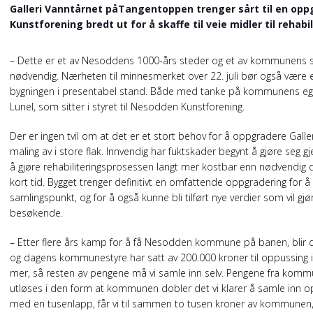
Galleri Vanntårnet påTangentoppen trenger sårt til en op
Kunstforening bredt ut for å skaffe til veie midler til rehabi
– Dette er et av Nesoddens 1000-års steder og et av kommunens si
nødvendig. Nærheten til minnesmerket over 22. juli bør også være
bygningen i presentabel stand. Både med tanke på kommunens eg
Lunel, som sitter i styret til Nesodden Kunstforening.
Der er ingen tvil om at det er et stort behov for å oppgradere Gall
maling av i store flak. Innvendig har fuktskader begynt å gjøre seg gj
å gjøre rehabiliteringsprosessen langt mer kostbar enn nødvendig d
kort tid. Bygget trenger definitivt en omfattende oppgradering for 
samlingspunkt, og for å også kunne bli tilført nye verdier som vil gj
besøkende.
– Etter flere års kamp for å få Nesodden kommune på banen, blir det nå
og dagens kommunestyre har satt av 200.000 kroner til oppussing i 
mer, så resten av pengene må vi samle inn selv. Pengene fra kommu
utløses i den form at kommunen dobler det vi klarer å samle inn opp
med en tusenlapp, får vi til sammen to tusen kroner av kommunen, 